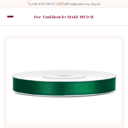
+43 676 740 55 12
office@make-my-day.at
Der Taufshop by MAKE MY DAY