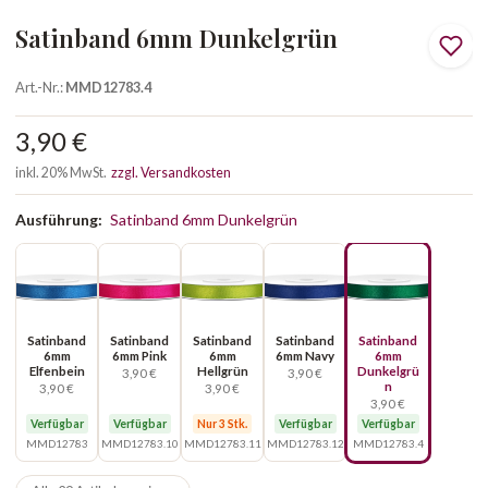
Satinband 6mm Dunkelgrün
Art.-Nr.:
MMD12783.4
3,90 €
inkl. 20% MwSt.
zzgl. Versandkosten
Ausführung:
Satinband 6mm Dunkelgrün
Satinband
Satinband
Satinband
Satinband
Satinband
6mm
6mm Pink
6mm
6mm Navy
6mm
Elfenbein
Hellgrün
Dunkelgrü
3,90 €
3,90 €
n
3,90 €
3,90 €
3,90 €
Verfügbar
Verfügbar
Nur 3 Stk.
Verfügbar
Verfügbar
MMD12783
MMD12783.10
MMD12783.11
MMD12783.12
MMD12783.4