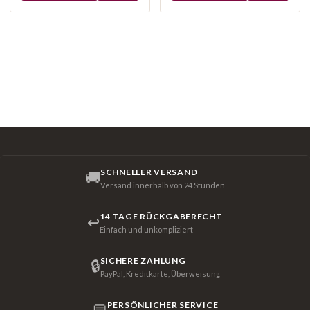
SCHNELLER VERSAND
🚚
Versand innerhalb von 24 Stunden
14 TAGE RÜCKGABERECHT
↩
Einfach und unkompliziert
SICHERE ZAHLUNG
🔒
PayPal, Kreditkarte, Überweisung
PERSÖNLICHER SERVICE