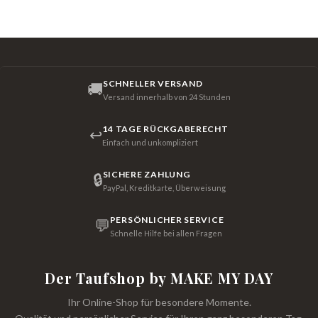
SCHNELLER VERSAND
🚚
Versand innerhalb von 24 Stunden
14 TAGE RÜCKGABERECHT
↩
Einfach und unkompliziert
SICHERE ZAHLUNG
🔒
PayPal, Kreditkarte, Überweisung
PERSÖNLICHER SERVICE
💬
Schnelle Hilfe bei allen Fragen
Der Taufshop by MAKE MY DAY
Ihr Online-Shop für besondere Momente.