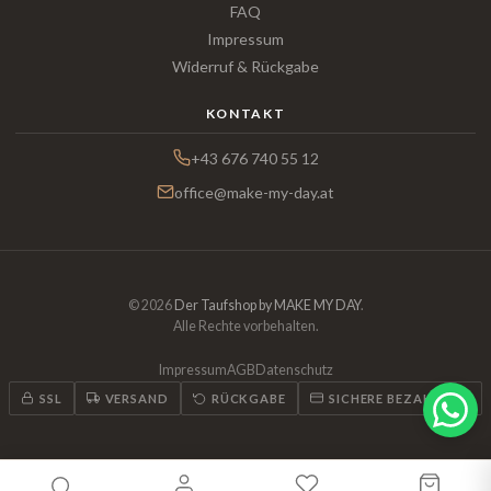
FAQ
Impressum
Widerruf & Rückgabe
KONTAKT
+43 676 740 55 12
office@make-my-day.at
© 2026
Der Taufshop by MAKE MY DAY
.
Alle Rechte vorbehalten.
Impressum
AGB
Datenschutz
SSL
VERSAND
RÜCKGABE
SICHERE BEZAHLUNG