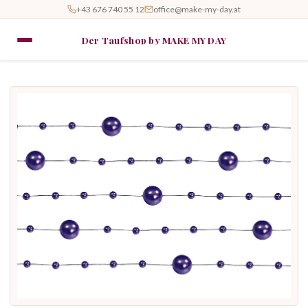
+43 676 740 55 12
office@make-my-day.at
Der Taufshop by MAKE MY DAY