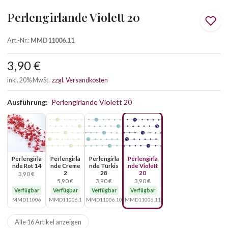
Perlengirlande Violett 20
Art.-Nr.:
MMD11006.11
3,90 €
inkl. 20% MwSt.
zzgl. Versandkosten
Ausführung:
Perlengirlande Violett 20
Perlengirla
Perlengirla
Perlengirla
Perlengirla
nde Rot 14
nde Creme
nde Türkis
nde Violett
2
28
20
3,90 €
5,90 €
3,90 €
3,90 €
Verfügbar
Verfügbar
Verfügbar
Verfügbar
MMD11006
MMD11006.1
MMD11006.10
MMD11006.11
Alle 16 Artikel anzeigen