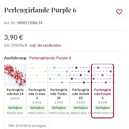
Perlengirlande Purple 6
Art.-Nr.:
MMD11006.14
3,90 €
inkl. 20% MwSt.
zzgl. Versandkosten
Ausführung:
Perlengirlande Purple 6
Perlengirla
Perlengirla
Perlengirla
Perlengirla
Perlengirla
nde Rot 14
nde Creme
nde Türkis
nde Violett
nde Purple
2
28
20
6
3,90 €
5,90 €
3,90 €
3,90 €
3,90 €
Verfügbar
Verfügbar
Verfügbar
Verfügbar
Verfügbar
MMD11006
MMD11006.1
MMD11006.10
MMD11006.11
MMD11006.14
Alle 16 Artikel anzeigen