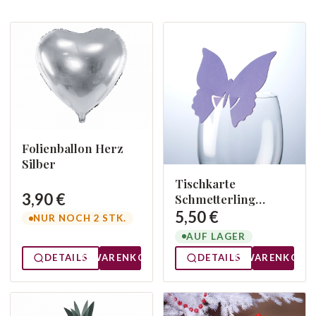
Folienballon Herz
Silber
Tischkarte
3,90 €
Schmetterling
Flieder
5,50 €
NUR NOCH 2 STK.
AUF LAGER
DETAILS
WARENKORB
DETAILS
WARENKORB