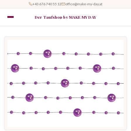
+43 676 740 55 12
office@make-my-day.at
Der Taufshop by MAKE MY DAY