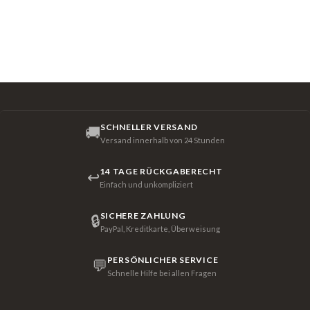
SCHNELLER VERSAND
🚚
Versand innerhalb von 24 Stunden
14 TAGE RÜCKGABERECHT
↩
Einfach und unkompliziert
SICHERE ZAHLUNG
🔒
PayPal, Kreditkarte, Überweisung
PERSÖNLICHER SERVICE
💬
Schnelle Hilfe bei allen Fragen