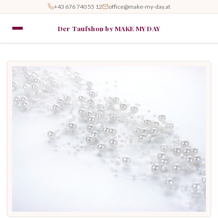
+43 676 740 55 12
office@make-my-day.at
Der Taufshop by MAKE MY DAY