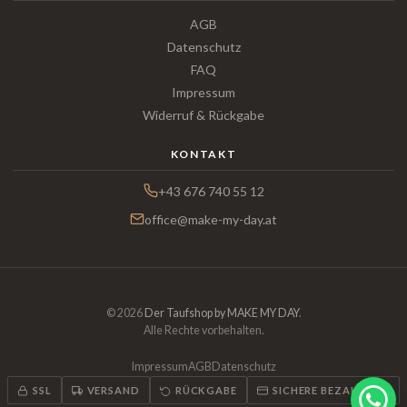
AGB
Datenschutz
FAQ
Impressum
Widerruf & Rückgabe
KONTAKT
+43 676 740 55 12
office@make-my-day.at
© 2026
Der Taufshop by MAKE MY DAY
.
Alle Rechte vorbehalten.
Impressum
AGB
Datenschutz
SSL
VERSAND
RÜCKGABE
SICHERE BEZAHLUNG