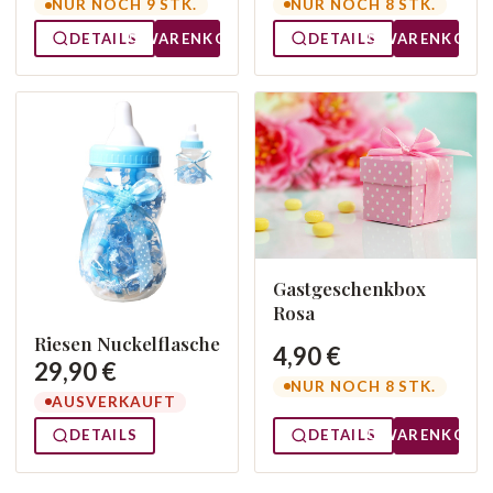
NUR NOCH 8 STK.
NUR NOCH 9 STK.
DETAILS
WARENKORB
DETAILS
WARENKORB
Gastgeschenkbox
Rosa
Riesen Nuckelflasche
4,90 €
29,90 €
NUR NOCH 8 STK.
AUSVERKAUFT
DETAILS
DETAILS
WARENKORB