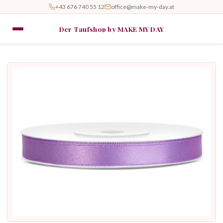
+43 676 740 55 12
office@make-my-day.at
Der Taufshop by MAKE MY DAY