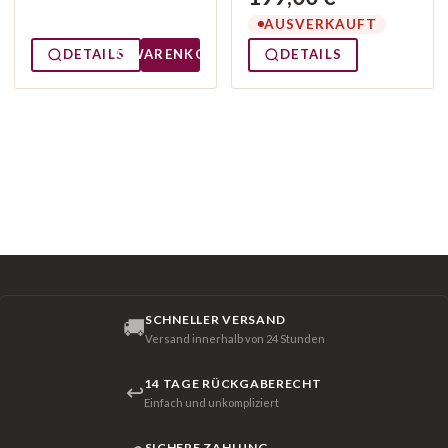
AUSVERKAUFT
DETAILS
WARENKORB
DETAILS
SCHNELLER VERSAND
🚚
Versand innerhalb von 24 Stunden
14 TAGE RÜCKGABERECHT
↩
Einfach und unkompliziert
SICHERE ZAHLUNG