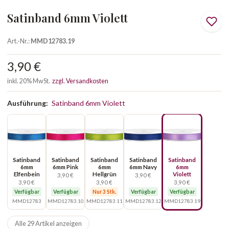
Satinband 6mm Violett
Art.-Nr.:
MMD12783.19
3,90 €
inkl. 20% MwSt.
zzgl. Versandkosten
Ausführung:
Satinband 6mm Violett
Satinband
Satinband
Satinband
Satinband
Satinband
6mm
6mm Pink
6mm
6mm Navy
6mm
Elfenbein
Hellgrün
Violett
3,90 €
3,90 €
3,90 €
3,90 €
3,90 €
Verfügbar
Verfügbar
Nur 3 Stk.
Verfügbar
Verfügbar
MMD12783
MMD12783.10
MMD12783.11
MMD12783.12
MMD12783.19
Alle 29 Artikel anzeigen