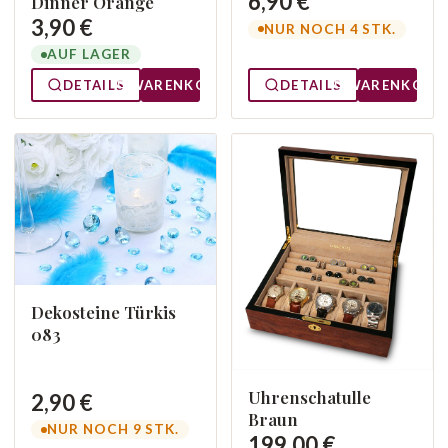
6,90 €
Dinner Orange
3,90 €
NUR NOCH 4 STK.
AUF LAGER
DETAILS
WARENKORB
DETAILS
WARENKORB
Dekosteine Türkis
083
Uhrenschatulle
2,90 €
Braun
NUR NOCH 9 STK.
199,00 €