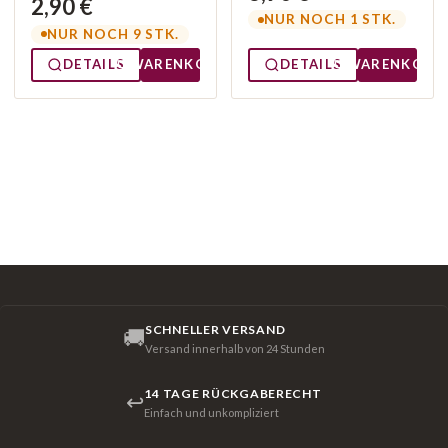
2,90 €
NUR NOCH 1 STK.
NUR NOCH 9 STK.
DETAILS
WARENKORB
DETAILS
WARENKORB
SCHNELLER VERSAND
🚚
Versand innerhalb von 24 Stunden
14 TAGE RÜCKGABERECHT
↩
Einfach und unkompliziert