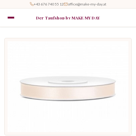
+43 676 740 55 12
office@make-my-day.at
Der Taufshop by MAKE MY DAY