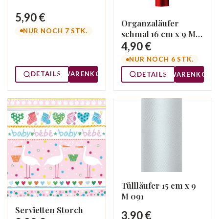
5,90 €
Organzaläufer
NUR NOCH 7 STK.
schmal 16 cm x 9 M
Rot 007
4,90 €
NUR NOCH 6 STK.
DETAILS
WARENKORB
DETAILS
WARENKORB
Tüllläufer 15 cm x 9
M 091
Servietten Storch
3,90 €