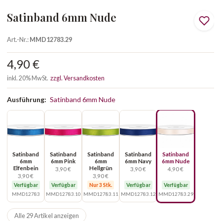
Satinband 6mm Nude
Art.-Nr.:
MMD12783.29
4,90 €
inkl. 20% MwSt.
zzgl. Versandkosten
Ausführung:
Satinband 6mm Nude
Satinband
Satinband
Satinband
Satinband
Satinband
6mm
6mm Pink
6mm
6mm Navy
6mm Nude
Elfenbein
Hellgrün
3,90 €
3,90 €
4,90 €
3,90 €
3,90 €
Verfügbar
Verfügbar
Nur 3 Stk.
Verfügbar
Verfügbar
MMD12783
MMD12783.10
MMD12783.11
MMD12783.12
MMD12783.29
Alle 29 Artikel anzeigen