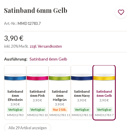
Satinband 6mm Gelb
Art.-Nr.:
MMD12783.7
3,90 €
inkl. 20% MwSt.
zzgl. Versandkosten
Ausführung:
Satinband 6mm Gelb
Satinband
Satinband
Satinband
Satinband
Satinband
6mm
6mm Pink
6mm
6mm Navy
6mm Gelb
Elfenbein
Hellgrün
3,90 €
3,90 €
3,90 €
3,90 €
3,90 €
Verfügbar
Verfügbar
Nur 3 Stk.
Verfügbar
Verfügbar
MMD12783
MMD12783.10
MMD12783.11
MMD12783.12
MMD12783.7
Alle 29 Artikel anzeigen