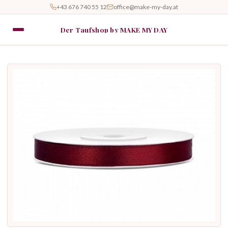
+43 676 740 55 12
office@make-my-day.at
Der Taufshop by MAKE MY DAY