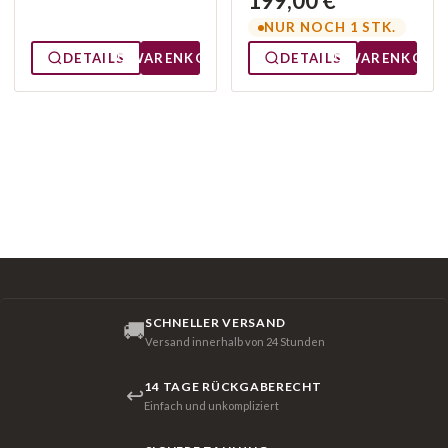
199,00 €
NUR NOCH 1 STK.
DETAILS
WARENKORB
DETAILS
WARENKORB
SCHNELLER VERSAND
🚚
Versand innerhalb von 24 Stunden
14 TAGE RÜCKGABERECHT
↩
Einfach und unkompliziert