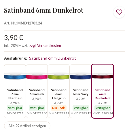
Satinband 6mm Dunkelrot
Art.-Nr.:
MMD12783.24
3,90 €
inkl. 20% MwSt.
zzgl. Versandkosten
Ausführung:
Satinband 6mm Dunkelrot
Satinband
Satinband
Satinband
Satinband
Satinband
6mm
6mm Pink
6mm
6mm Navy
6mm
Elfenbein
Hellgrün
Dunkelrot
3,90 €
3,90 €
3,90 €
3,90 €
3,90 €
Verfügbar
Verfügbar
Nur 3 Stk.
Verfügbar
Verfügbar
MMD12783
MMD12783.10
MMD12783.11
MMD12783.12
MMD12783.24
Alle 29 Artikel anzeigen