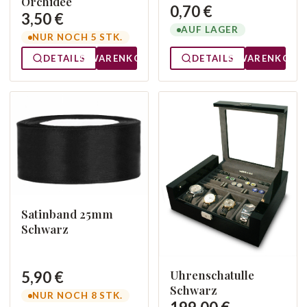
Orchidee
0,70 €
3,50 €
AUF LAGER
NUR NOCH 5 STK.
DETAILS
WARENKORB
DETAILS
WARENKORB
Satinband 25mm
Schwarz
Uhrenschatulle
5,90 €
Schwarz
NUR NOCH 8 STK.