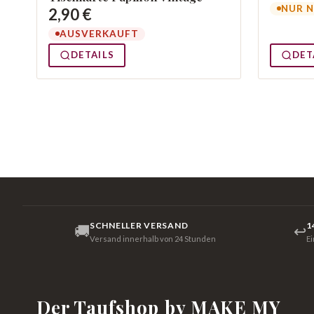
NUR N
2,90 €
AUSVERKAUFT
DETAILS
DET
SCHNELLER VERSAND
1
🚚
↩
Versand innerhalb von 24 Stunden
E
Der Taufshop by MAKE MY