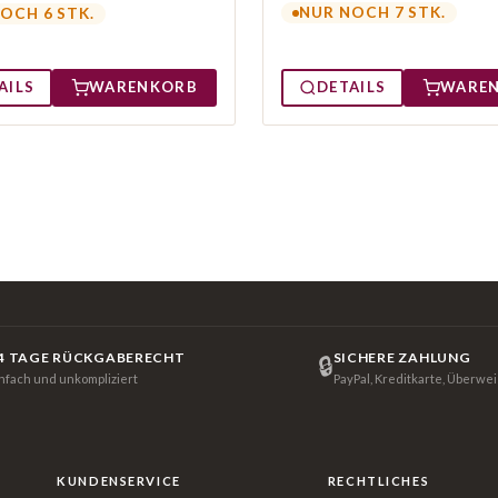
NUR NOCH 7 STK.
OCH 6 STK.
AILS
WARENKORB
DETAILS
WARE
4 TAGE RÜCKGABERECHT
SICHERE ZAHLUNG
🔒
infach und unkompliziert
PayPal, Kreditkarte, Überwe
KUNDENSERVICE
RECHTLICHES