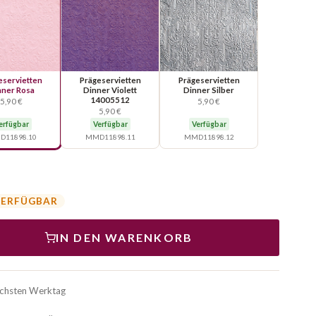
eservietten
Prägeservietten
Prägeservietten
nner Rosa
Dinner Violett
Dinner Silber
14005512
5,90 €
5,90 €
5,90 €
erfügbar
Verfügbar
Verfügbar
11898.10
MMD11898.11
MMD11898.12
VERFÜGBAR
IN DEN WARENKORB
ächsten Werktag