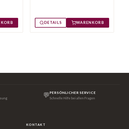
NKORB
DETAILS
WARENKORB
PERSÖNLICHER SERVICE
💬
isung
Schnelle Hilfe bei allen Fragen
KONTAKT