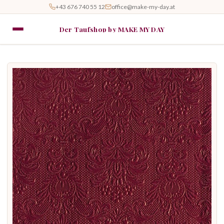
+43 676 740 55 12
office@make-my-day.at
Der Taufshop by MAKE MY DAY