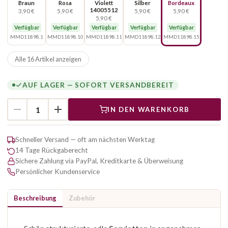
Braun
Rosa
Violett
Silber
Bordeaux
14005512
3,90 €
5,90 €
5,90 €
5,90 €
5,90 €
Verfügbar
Verfügbar
Verfügbar
Verfügbar
Verfügbar
MMD11898.1
MMD11898.10
MMD11898.11
MMD11898.12
MMD11898.15
Alle 16 Artikel anzeigen
AUF LAGER — SOFORT VERSANDBEREIT
IN DEN WARENKORB
Schneller Versand — oft am nächsten Werktag
14 Tage Rückgaberecht
Sichere Zahlung via PayPal, Kreditkarte & Überweisung
Persönlicher Kundenservice
Beschreibung
Zubehör