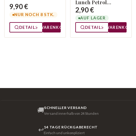
Lunch Petrol
9,90 €
13307906
2,90 €
NUR NOCH 8 STK.
AUF LAGER
DETAILS
WARENKORB
DETAILS
WARENKORB
SCHNELLER VERSAND
🚚
Versand innerhalb von 24 Stunden
14 TAGE RÜCKGABERECHT
↩
Einfach und unkompliziert