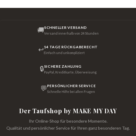
SCHNELLER VERSAND
🚚
Versand innerhalb von 24 Stunden
14 TAGE RÜCKGABERECHT
↩
Einfach und unkompliziert
SICHERE ZAHLUNG
🔒
PayPal, Kreditkarte, Überweisung
PERSÖNLICHER SERVICE
💬
Schnelle Hilfe bei allen Fragen
Der Taufshop by MAKE MY DAY
Ihr Online-Shop für besondere Momente.
Qualität und persönlicher Service für Ihren ganz besonderen Tag.