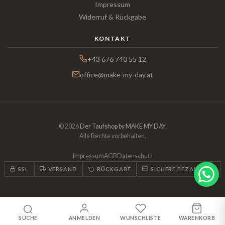
Impressum
Widerruf & Rückgabe
KONTAKT
+43 676 740 55 12
office@make-my-day.at
© 2026
Der Taufshop by MAKE MY DAY
.
Alle Rechte vorbehalten.
Impressum
AGB
Datenschutz
SSL
VERSAND
RÜCKGABE
SICHERE BEZAHLUNG
SUCHE
ANMELDEN
WUNSCHLISTE
WARENKORB