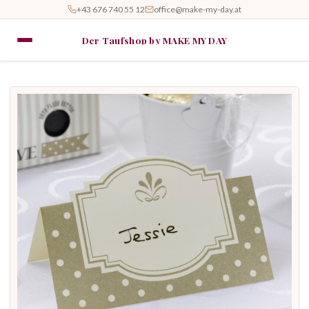
+43 676 740 55 12
office@make-my-day.at
Der Taufshop by MAKE MY DAY