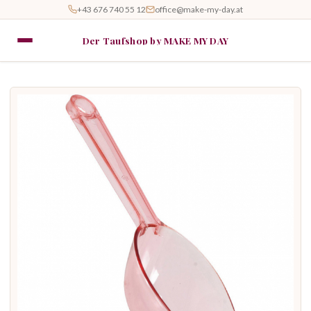
+43 676 740 55 12
office@make-my-day.at
Der Taufshop by MAKE MY DAY