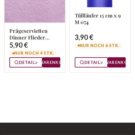
Tüllläufer 15 cm x 9
M 074
Prägeservietten
3,90 €
Dinner Flieder
14005506
5,90 €
NUR NOCH 6 STK.
NUR NOCH 4 STK.
DETAILS
WARENKORB
DETAILS
WARENKORB