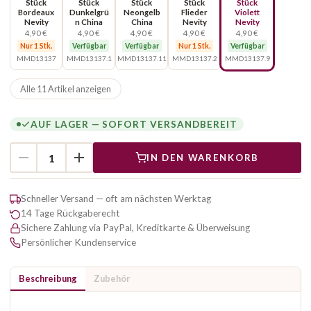
Stück
Stück
Stück
Stück
Stück
Bordeaux
Dunkelgrü
Neongelb
Flieder
Violett
Nevity
n China
China
Nevity
Nevity
4,90 €
4,90 €
4,90 €
4,90 €
4,90 €
Nur 1 Stk.
Verfügbar
Verfügbar
Nur 1 Stk.
Verfügbar
MMD13137
MMD13137.1
MMD13137.11
MMD13137.2
MMD13137.9
Alle 11 Artikel anzeigen
AUF LAGER — SOFORT VERSANDBEREIT
IN DEN WARENKORB
Schneller Versand — oft am nächsten Werktag
14 Tage Rückgaberecht
Sichere Zahlung via PayPal, Kreditkarte & Überweisung
Persönlicher Kundenservice
Beschreibung
Zubehör