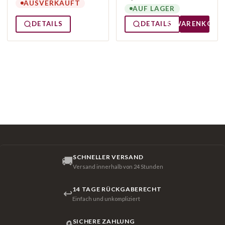
AUSVERKAUFT
AUF LAGER
DETAILS
DETAILS
WARENKORB
SCHNELLER VERSAND
🚚
Versand innerhalb von 24 Stunden
14 TAGE RÜCKGABERECHT
↩
Einfach und unkompliziert
SICHERE ZAHLUNG