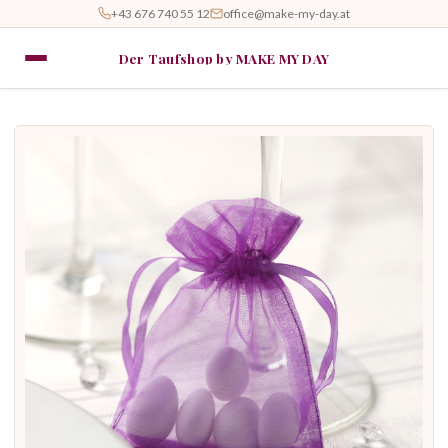
+43 676 740 55 12
office@make-my-day.at
Der Taufshop by MAKE MY DAY