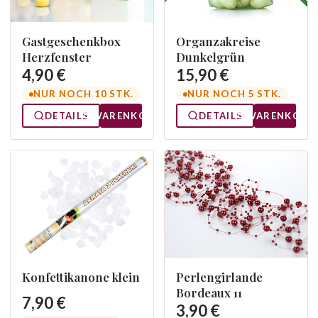
Gastgeschenkbox
Organzakreise
Herzfenster
Dunkelgrün
4,90 €
15,90 €
NUR NOCH 10 STK.
NUR NOCH 5 STK.
DETAILS
WARENKORB
DETAILS
WARENKORB
Konfettikanone klein
Perlengirlande
Bordeaux 11
7,90 €
3,90 €