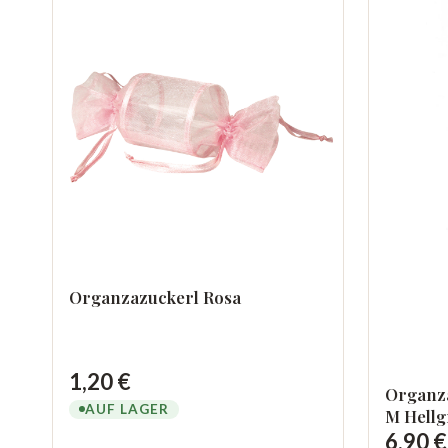
Organzazuckerl Rosa
1,20 €
Organza
AUF LAGER
M Hellg
6,90 €