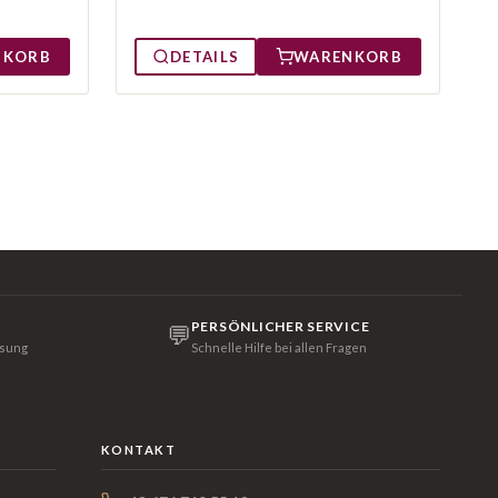
NKORB
DETAILS
WARENKORB
PERSÖNLICHER SERVICE
💬
isung
Schnelle Hilfe bei allen Fragen
KONTAKT