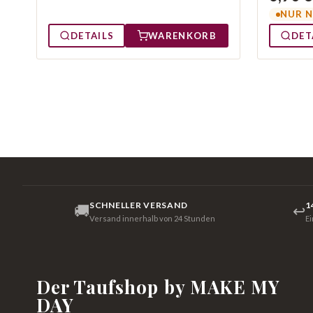
NUR N
DETAILS
WARENKORB
DET
SCHNELLER VERSAND
1
🚚
↩
Versand innerhalb von 24 Stunden
E
Der Taufshop by MAKE MY
DAY