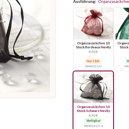
Ausführung:
Organzasäckchen
Organzasäckchen 10
Organz
Stück Bordeaux Nevity
Stück
4,90 €
Nur 1 Stk.
V
MMD13137
MM
Organzasäckchen 10
Stück Schwarz Nevity
4,90 €
Verfügbar
MMD13137.4