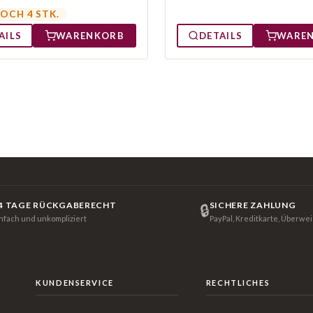
OCH 4 STK.
AILS
WARENKORB
DETAILS
WARE
4 TAGE RÜCKGABERECHT
SICHERE ZAHLUNG
🔒
infach und unkompliziert
PayPal, Kreditkarte, Überwe
KUNDENSERVICE
RECHTLICHES