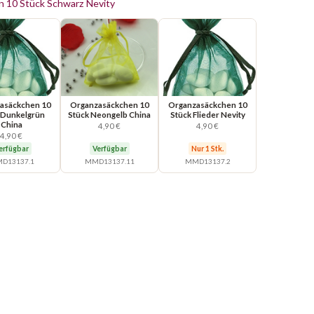
 10 Stück Schwarz Nevity
asäckchen 10
Organzasäckchen 10
Organzasäckchen 10
 Dunkelgrün
Stück Neongelb China
Stück Flieder Nevity
China
4,90 €
4,90 €
4,90 €
erfügbar
Verfügbar
Nur 1 Stk.
D13137.1
MMD13137.11
MMD13137.2