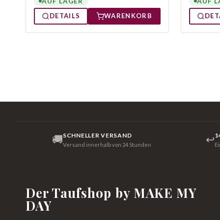
AUF LAGER
AUF L
DETAILS
WARENKORB
DET
SCHNELLER VERSAND
1
🚚
↩
Versand innerhalb von 24 Stunden
E
Der Taufshop by MAKE MY
DAY