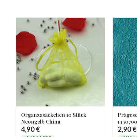
Organzasäckchen 10 Stück
Prägese
Neongelb China
133079
4,90 €
2,90 €