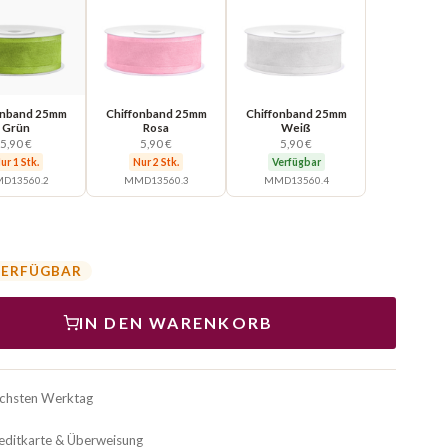
onband 25mm
Chiffonband 25mm
Chiffonband 25mm
Grün
Rosa
Weiß
5,90 €
5,90 €
5,90 €
ur 1 Stk.
Nur 2 Stk.
Verfügbar
D13560.2
MMD13560.3
MMD13560.4
VERFÜGBAR
IN DEN WARENKORB
ächsten Werktag
reditkarte & Überweisung