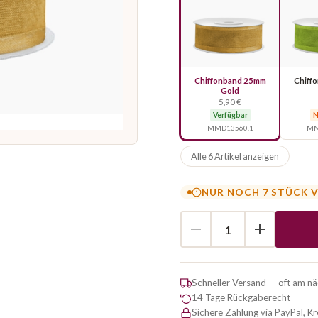
Chiffonband 25mm
Chiff
Gold
5,90 €
Verfügbar
N
MMD13560.1
MM
Alle 6 Artikel anzeigen
NUR NOCH 7 STÜCK 
Schneller Versand — oft am n
14 Tage Rückgaberecht
Sichere Zahlung via PayPal, K