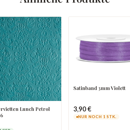
Satinband 3mm Violett
3,90 €
rvietten Lunch Petrol
06
NUR NOCH 1 STK.