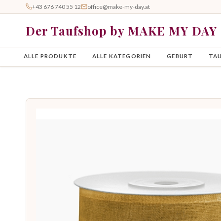
+43 676 740 55 12
office@make-my-day.at
Der Taufshop by MAKE MY DAY
ALLE PRODUKTE
ALLE KATEGORIEN
GEBURT
TA