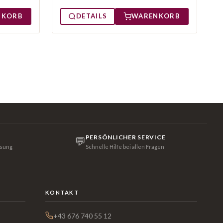
NKORB
DETAILS
WARENKORB
PERSÖNLICHER SERVICE
💬
isung
Schnelle Hilfe bei allen Fragen
KONTAKT
+43 676 740 55 12