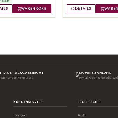
AGER
AILS
WARENKORB
DETAILS
WARE
4 TAGE RÜCKGABERECHT
SICHERE ZAHLUNG
🔒
infach und unkompliziert
PayPal, Kreditkarte, Überwe
KUNDENSERVICE
RECHTLICHES
Kontakt
AGB