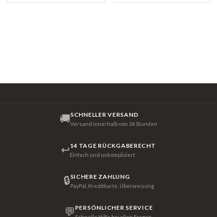
SCHNELLER VERSAND
🚚
Versand innerhalb von 24 Stunden
14 TAGE RÜCKGABERECHT
↩
Einfach und unkompliziert
SICHERE ZAHLUNG
🔒
PayPal, Kreditkarte, Überweisung
PERSÖNLICHER SERVICE
💬
Schnelle Hilfe bei allen Fragen