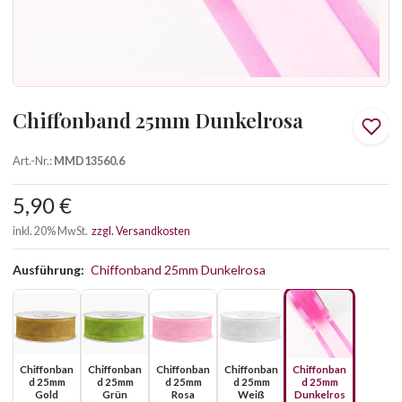
Chiffonband 25mm Dunkelrosa
Art.-Nr.:
MMD13560.6
5,90 €
inkl. 20% MwSt.
zzgl. Versandkosten
Ausführung:
Chiffonband 25mm Dunkelrosa
Chiffonban
Chiffonban
Chiffonban
Chiffonban
Chiffonban
d 25mm
d 25mm
d 25mm
d 25mm
d 25mm
Gold
Grün
Rosa
Weiß
Dunkelros