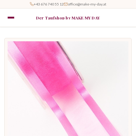
+43 676 740 55 12
office@make-my-day.at
Der Taufshop by MAKE MY DAY