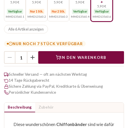
a
5,90 €
5,90 €
5,90 €
5,90 €
5,90 €
Verfügbar
Nur 1 Stk.
Nur 2 Stk.
Verfügbar
Verfügbar
MMD13560.1
MMD13560.2
MMD13560.3
MMD13560.4
MMD13560.6
Alle 6 Artikel anzeigen
NUR NOCH 7 STÜCK VERFÜGBAR
IN DEN WARENKORB
Schneller Versand — oft am nächsten Werktag
14 Tage Rückgaberecht
Sichere Zahlung via PayPal, Kreditkarte & Überweisung
Persönlicher Kundenservice
Beschreibung
Zubehör
Diese wunderschönen
Chiffonbänder
sind wie dafür