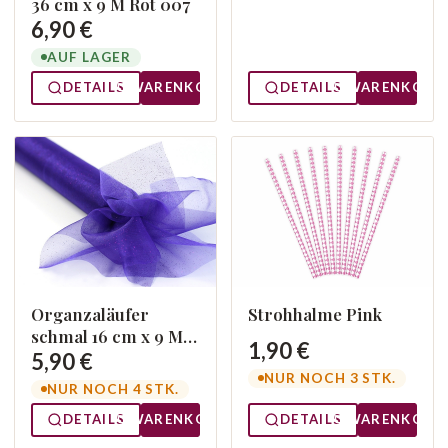
36 cm x 9 M Rot 007
6,90 €
AUF LAGER
DETAILS
WARENKORB
DETAILS
WARENKORB
Organzaläufer
Strohhalme Pink
schmal 16 cm x 9 M
1,90 €
ORG 014
5,90 €
NUR NOCH 3 STK.
NUR NOCH 4 STK.
DETAILS
WARENKORB
DETAILS
WARENKORB