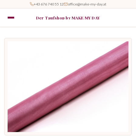
+43 676 740 55 12
office@make-my-day.at
Der Taufshop by MAKE MY DAY