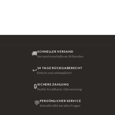
SCHNELLER VERSAND
🚚
Versand innerhalb von 24 Stunden
14 TAGE RÜCKGABERECHT
↩
Einfach und unkompliziert
SICHERE ZAHLUNG
🔒
PayPal, Kreditkarte, Überweisung
PERSÖNLICHER SERVICE
💬
Schnelle Hilfe bei allen Fragen