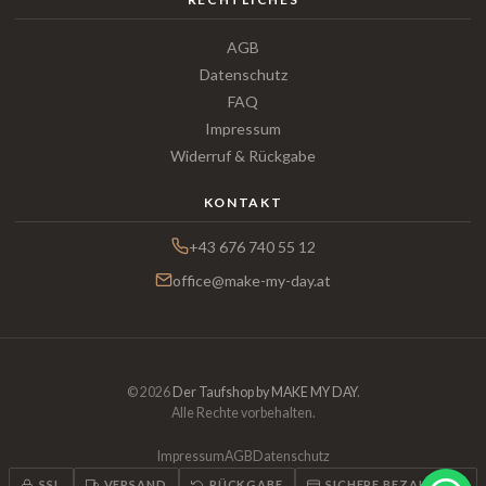
AGB
Datenschutz
FAQ
Impressum
Widerruf & Rückgabe
KONTAKT
+43 676 740 55 12
office@make-my-day.at
© 2026
Der Taufshop by MAKE MY DAY
.
Alle Rechte vorbehalten.
Impressum
AGB
Datenschutz
SSL
VERSAND
RÜCKGABE
SICHERE BEZAHLUNG