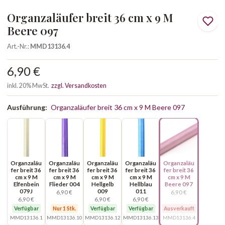
Organzaläufer breit 36 cm x 9 M
Beere 097
Art.-Nr.:
MMD13136.4
6,90 €
inkl. 20% MwSt.
zzgl. Versandkosten
Ausführung:
Organzaläufer breit 36 cm x 9 M Beere 097
Organzaläu
Organzaläu
Organzaläu
Organzaläu
Organzaläu
fer breit 36
fer breit 36
fer breit 36
fer breit 36
fer breit 36
cm x 9 M
cm x 9 M
cm x 9 M
cm x 9 M
cm x 9 M
Elfenbein
Flieder 004
Hellgelb
Hellblau
Beere 097
079J
009
011
6,90 €
6,90 €
6,90 €
6,90 €
6,90 €
Verfügbar
Nur 1 Stk.
Verfügbar
Verfügbar
Ausverkauft
MMD13136.1
MMD13136.10
MMD13136.12
MMD13136.13
MMD13136.4