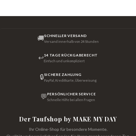
SCHNELLER VERSAND
🚚
Versand innerhalb von 24 Stunden
14 TAGE RÜCKGABERECHT
↩
Einfach und unkompliziert
SICHERE ZAHLUNG
🔒
PayPal, Kreditkarte, Überweisung
PERSÖNLICHER SERVICE
💬
Schnelle Hilfe bei allen Fragen
Der Taufshop by MAKE MY DAY
Ihr Online-Shop für besondere Momente.