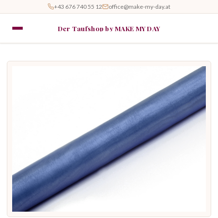
+43 676 740 55 12
office@make-my-day.at
Der Taufshop by MAKE MY DAY