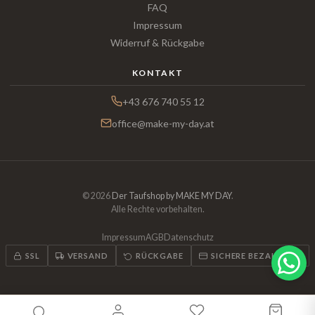
FAQ
Impressum
Widerruf & Rückgabe
KONTAKT
+43 676 740 55 12
office@make-my-day.at
© 2026
Der Taufshop by MAKE MY DAY
.
Alle Rechte vorbehalten.
Impressum
AGB
Datenschutz
SSL
VERSAND
RÜCKGABE
SICHERE BEZAHLUNG