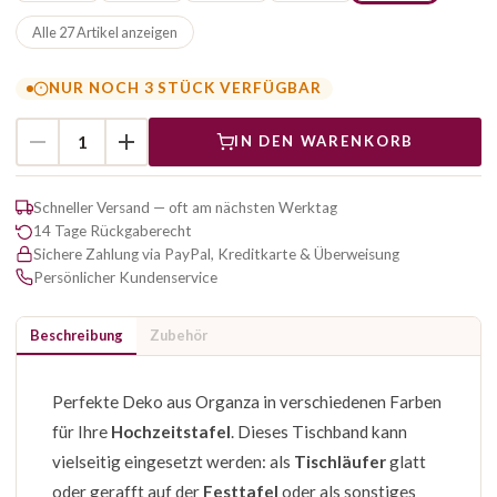
Alle 27 Artikel anzeigen
NUR NOCH 3 STÜCK VERFÜGBAR
IN DEN WARENKORB
Schneller Versand — oft am nächsten Werktag
14 Tage Rückgaberecht
Sichere Zahlung via PayPal, Kreditkarte & Überweisung
Persönlicher Kundenservice
Beschreibung
Zubehör
Perfekte Deko aus Organza in verschiedenen Farben
für Ihre
Hochzeitstafel
. Dieses Tischband kann
vielseitig eingesetzt werden: als
Tischläufer
glatt
oder gerafft auf der
Festtafel
oder als sonstiges