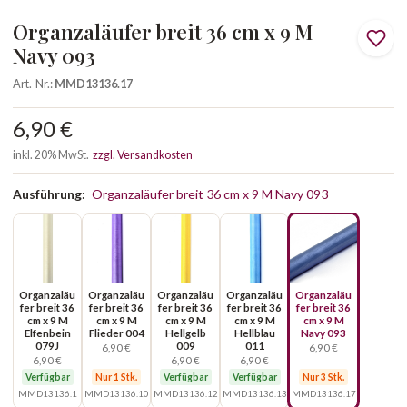
Organzaläufer breit 36 cm x 9 M
Navy 093
Art.-Nr.:
MMD13136.17
6,90 €
inkl. 20% MwSt.
zzgl. Versandkosten
Ausführung:
Organzaläufer breit 36 cm x 9 M Navy 093
Organzaläu
Organzaläu
Organzaläu
Organzaläu
Organzaläu
fer breit 36
fer breit 36
fer breit 36
fer breit 36
fer breit 36
cm x 9 M
cm x 9 M
cm x 9 M
cm x 9 M
cm x 9 M
Elfenbein
Flieder 004
Hellgelb
Hellblau
Navy 093
079J
009
011
6,90 €
6,90 €
6,90 €
6,90 €
6,90 €
Verfügbar
Nur 1 Stk.
Verfügbar
Verfügbar
Nur 3 Stk.
MMD13136.1
MMD13136.10
MMD13136.12
MMD13136.13
MMD13136.17