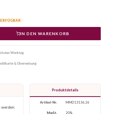
VERFÜGBAR
IN DEN WARENKORB
ächsten Werktag
reditkarte & Überweisung
Produktdetails
Artikel-Nr.
MMD13136.26
t werden:
MwSt.
20%