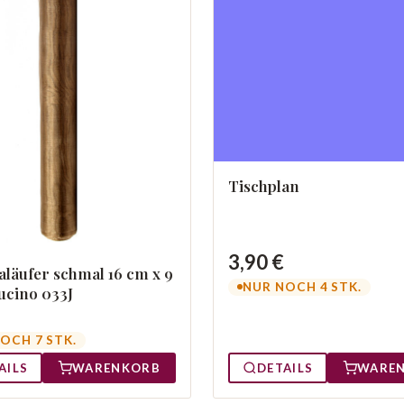
Tischplan
3,90 €
läufer schmal 16 cm x 9
NUR NOCH 4 STK.
cino 033J
OCH 7 STK.
AILS
WARENKORB
DETAILS
WARE