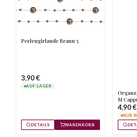
Perlengirlande Braun 5
3,90 €
AUF LAGER
Organza
M Cappu
4,90 €
NUR N
DETAILS
WARENKORB
DET