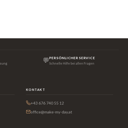
PERSÖNLICHER SERVICE
💬
isung
Schnelle Hilfe bei allen Fragen
KONTAKT
+43 676 740 55 12
office@make-my-day.at