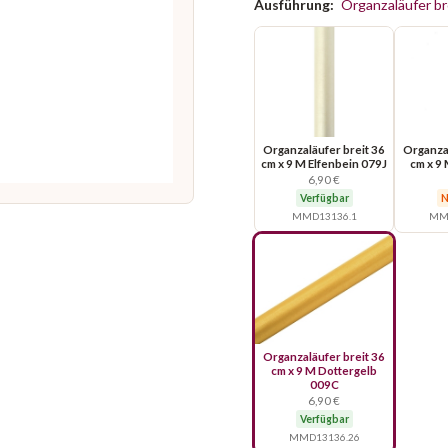
Ausführung:
Organzaläufer br
Organzaläufer breit 36
Organzal
cm x 9 M Elfenbein 079J
cm x 9 
6,90 €
Verfügbar
N
MMD13136.1
MMD
Organzaläufer breit 36
cm x 9 M Dottergelb
009C
6,90 €
Verfügbar
MMD13136.26