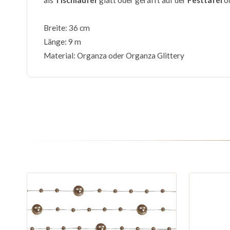
als
Tischläufer
glatt oder gerafft auf der
Festtafel
o
Breite: 36 cm
Länge: 9 m
Material: Organza oder Organza Glittery