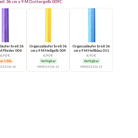
eit 36 cm x 9 M Dottergelb 009C
äufer breit 36
Organzaläufer breit 36
Organzaläufer breit 36
M Flieder 004
cm x 9 M Hellgelb 009
cm x 9 M Hellblau 011
6,90 €
6,90 €
6,90 €
ur 1 Stk.
Verfügbar
Verfügbar
13136.10
MMD13136.12
MMD13136.13