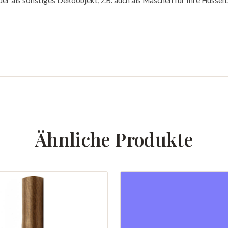
der als sonstiges Dekoobjekt, z.B. auch als Maschen für Ihre Hussen.
Ähnliche Produkte