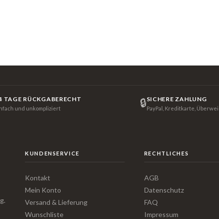
4 TAGE RÜCKGABERECHT
SICHERE ZAHLUNG
🔒
infach und unkompliziert
PayPal, Kreditkarte, Überwe
KUNDENSERVICE
RECHTLICHES
Kontakt
AGB
Mein Konto
Datenschutz
g.
Versand & Lieferung
FAQ
Wunschliste
Impressum