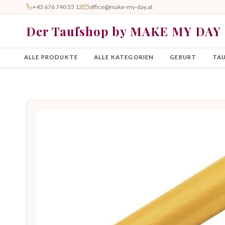
+43 676 740 55 12
office@make-my-day.at
Der Taufshop by MAKE MY DAY
ALLE PRODUKTE
ALLE KATEGORIEN
GEBURT
TA