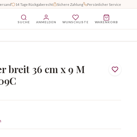
Versand
14 Tage Rückgaberecht
Sichere Zahlung
Persönlicher Service
SUCHE
ANMELDEN
WUNSCHLISTE
WARENKORB
r breit 36 cm x 9 M
009C
n