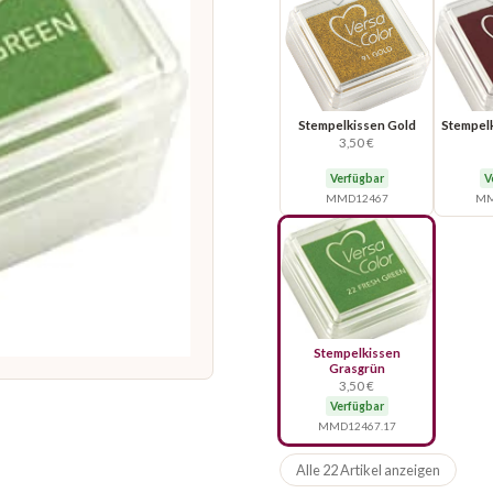
Stempelkissen Gold
Stempel
3,50 €
Verfügbar
V
MMD12467
MM
Stempelkissen
Grasgrün
3,50 €
Verfügbar
MMD12467.17
Alle 22 Artikel anzeigen