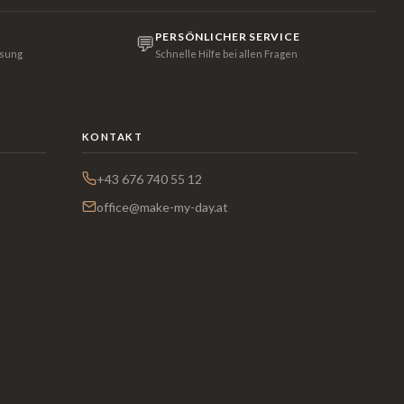
PERSÖNLICHER SERVICE
💬
isung
Schnelle Hilfe bei allen Fragen
KONTAKT
+43 676 740 55 12
office@make-my-day.at