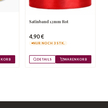
Satinband 12mm Rot
4,90 €
NUR NOCH 3 STK.
NKORB
DETAILS
WARENKORB