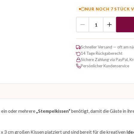
NUR NOCH 7 STÜCK 
Schneller Versand — oft am n
14 Tage Rückgaberecht
Sichere Zahlung via PayPal, K
Persönlicher Kundenservice
 ein oder mehrere
„Stempelkissen“
benötigt, damit die Gäste in ihr
x 3 cm großen Kissen platziert und sind bereit für die kreativen
Ide