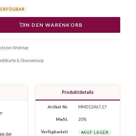
VERFÜGBAR
IN DEN WARENKORB
ächsten Werktag
reditkarte & Überweisung
Produktdetails
Artikel-Nr.
MMD12467.17
er
MwSt.
20%
Verfügbarkeit
AUF LAGER
en
der