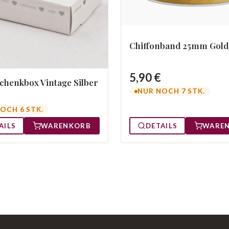
Chiffonband 25mm Gold
5,90 €
chenkbox Vintage Silber
NUR NOCH 7 STK.
OCH 6 STK.
AILS
WARENKORB
DETAILS
WARE