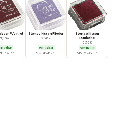
kissen Weinrot
Stempelkissen Flieder
Stempelkissen
Dunkelrot
3,50 €
3,50 €
3,50 €
erfügbar
Verfügbar
Verfügbar
D12467.1
MMD12467.10
MMD12467.11