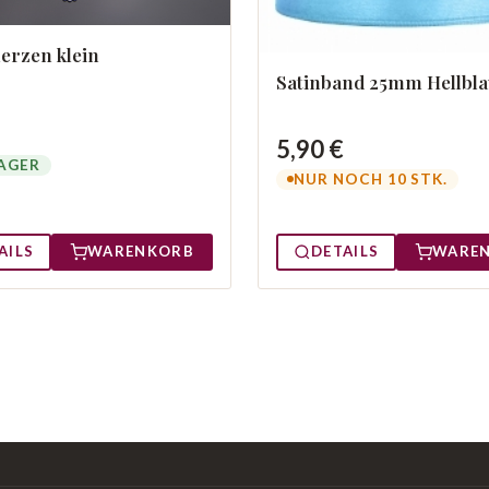
erzen klein
Satinband 25mm Hellbl
5,90 €
AGER
NUR NOCH 10 STK.
AILS
WARENKORB
DETAILS
WARE