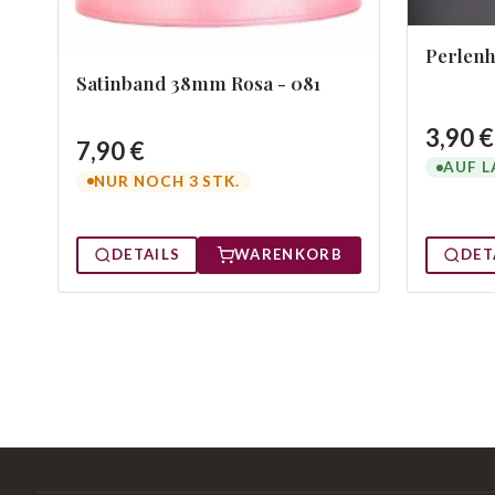
Perlenh
Satinband 38mm Rosa - 081
3,90 €
7,90 €
AUF L
NUR NOCH 3 STK.
DETAILS
WARENKORB
DET