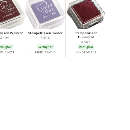
kissen Weinrot
Stempelkissen Flieder
Stempelkissen
Dunkelrot
3,50 €
3,50 €
3,50 €
erfügbar
Verfügbar
Verfügbar
D12467.1
MMD12467.10
MMD12467.11