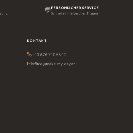
PERSÖNLICHER SERVICE
💬
isung
Schnelle Hilfe bei allen Fragen
KONTAKT
+43 676 740 55 12
office@make-my-day.at