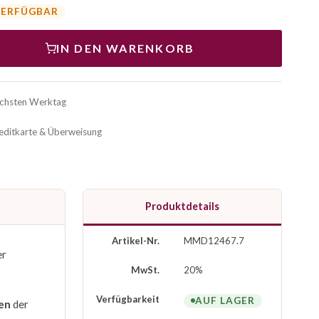
VERFÜGBAR
IN DEN WARENKORB
ächsten Werktag
reditkarte & Überweisung
Produktdetails
Artikel-Nr.
MMD12467.7
er
MwSt.
20%
Verfügbarkeit
AUF LAGER
en
der