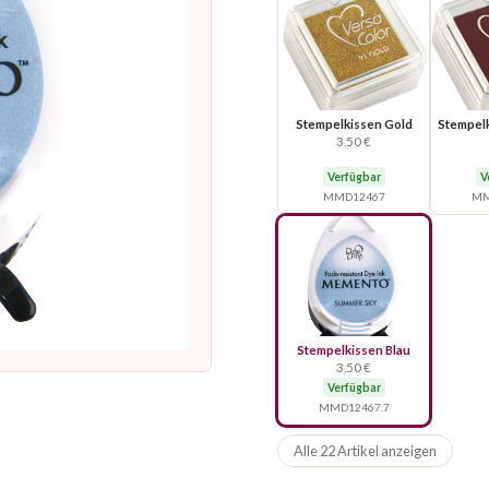
Stempelkissen Gold
Stempel
3,50 €
Verfügbar
V
MMD12467
MM
Stempelkissen Blau
3,50 €
Verfügbar
MMD12467.7
Alle 22 Artikel anzeigen