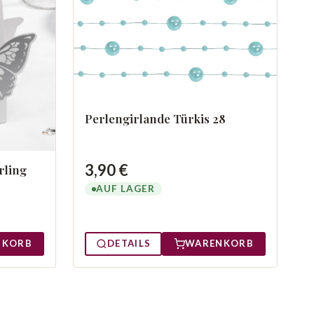
Perlengirlande Türkis 28
3,90 €
rling
AUF LAGER
NKORB
DETAILS
WARENKORB