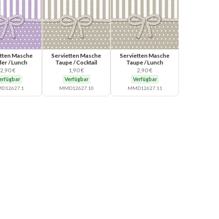
etten Masche
Servietten Masche
Servietten Masche
der / Lunch
Taupe / Cocktail
Taupe / Lunch
2,90 €
1,90 €
2,90 €
erfügbar
Verfügbar
Verfügbar
D12627.1
MMD12627.10
MMD12627.11