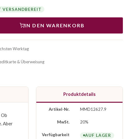
T VERSANDBEREIT
IN DEN WARENKORB
ächsten Werktag
reditkarte & Überweisung
Produktdetails
Artikel-Nr.
MMD12627.9
. Ob
MwSt.
20%
e. Aber
Verfügbarkeit
AUF LAGER