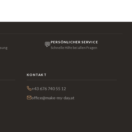
PERSÖNLICHER SERVICE
💬
isung
Schnelle Hilfe bei allen Fragen
KONTAKT
+43 676 740 55 12
office@make-my-day.at