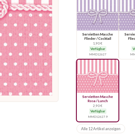
Servietten Masche
Servi
Flieder / Cocktail
Flie
1,90 €
Verfügbar
V
MMD12627
MM
Servietten Masche
Rosa / Lunch
2,90 €
Verfügbar
MMD12627.9
Alle 12 Artikel anzeigen