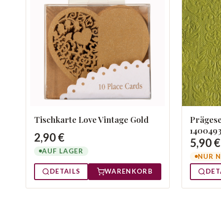
Tischkarte Love Vintage Gold
Prägese
140049
2,90 €
5,90 €
AUF LAGER
NUR N
DETAILS
WARENKORB
DET