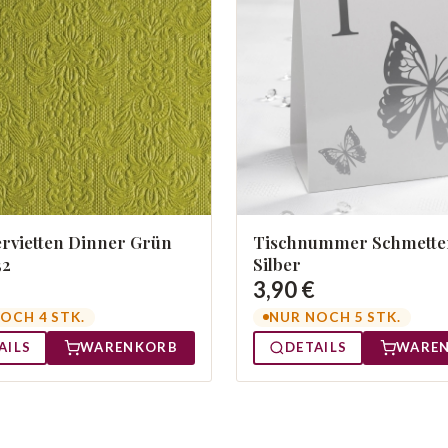
rvietten Dinner Grün
Tischnummer Schmette
32
Silber
3,90 €
OCH 4 STK.
NUR NOCH 5 STK.
AILS
WARENKORB
DETAILS
WARE