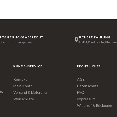
4 TAGE RÜCKGABERECHT
SICHERE ZAHLUNG
🔒
infach und unkompliziert
PayPal, Kreditkarte, Überwe
KUNDENSERVICE
RECHTLICHES
Kontakt
AGB
Mein Konto
Datenschutz
g.
Versand & Lieferung
FAQ
Wunschliste
Impressum
Widerruf & Rückgabe