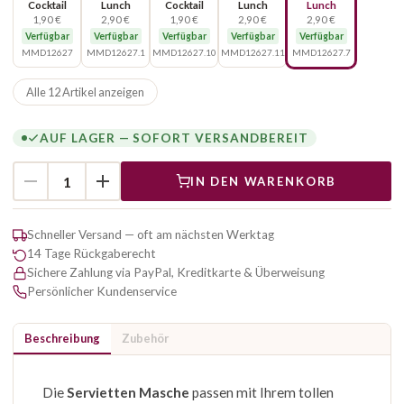
Cocktail
Lunch
Cocktail
Lunch
Lunch
1,90 €
2,90 €
1,90 €
2,90 €
2,90 €
Verfügbar
Verfügbar
Verfügbar
Verfügbar
Verfügbar
MMD12627
MMD12627.1
MMD12627.10
MMD12627.11
MMD12627.7
Alle 12 Artikel anzeigen
AUF LAGER — SOFORT VERSANDBEREIT
IN DEN WARENKORB
Schneller Versand — oft am nächsten Werktag
14 Tage Rückgaberecht
Sichere Zahlung via PayPal, Kreditkarte & Überweisung
Persönlicher Kundenservice
Beschreibung
Zubehör
Die
Servietten Masche
passen mit Ihrem tollen