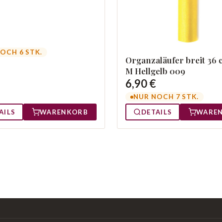
OCH 6 STK.
Organzaläufer breit 36 
M Hellgelb 009
6,90 €
NUR NOCH 7 STK.
AILS
WARENKORB
DETAILS
WARE