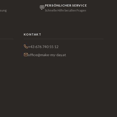
PERSÖNLICHER SERVICE
💬
isung
Schnelle Hilfe bei allen Fragen
KONTAKT
+43 676 740 55 12
office@make-my-day.at