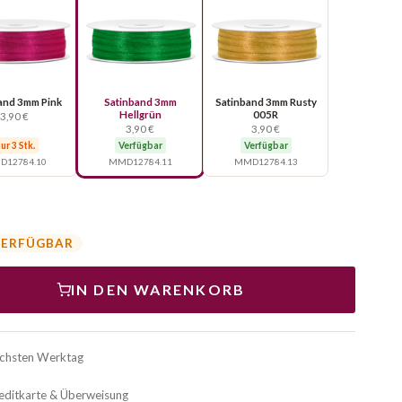
and 3mm Pink
Satinband 3mm
Satinband 3mm Rusty
Hellgrün
005R
3,90 €
3,90 €
3,90 €
ur 3 Stk.
Verfügbar
Verfügbar
12784.10
MMD12784.11
MMD12784.13
VERFÜGBAR
IN DEN WARENKORB
ächsten Werktag
reditkarte & Überweisung