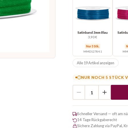
Satinband 3mm Blau
Satinb
3,90 €
Nur 3 Stk.
N
MMD12784.1
MMD
Alle 19 Artikel anzeigen
NUR NOCH 5 STÜCK 
Schneller Versand — oft am n
14 Tage Rückgaberecht
Sichere Zahlung via PayPal, K