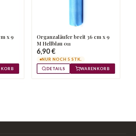
cm x 9
Organzaläufer breit 36 cm x 9
M Hellblau 011
6,90 €
NUR NOCH 5 STK.
NKORB
DETAILS
WARENKORB