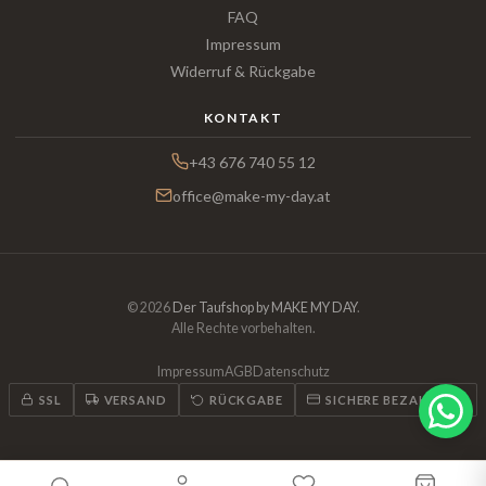
FAQ
Impressum
Widerruf & Rückgabe
KONTAKT
+43 676 740 55 12
office@make-my-day.at
© 2026
Der Taufshop by MAKE MY DAY
.
Alle Rechte vorbehalten.
Impressum
AGB
Datenschutz
SSL
VERSAND
RÜCKGABE
SICHERE BEZAHLUNG