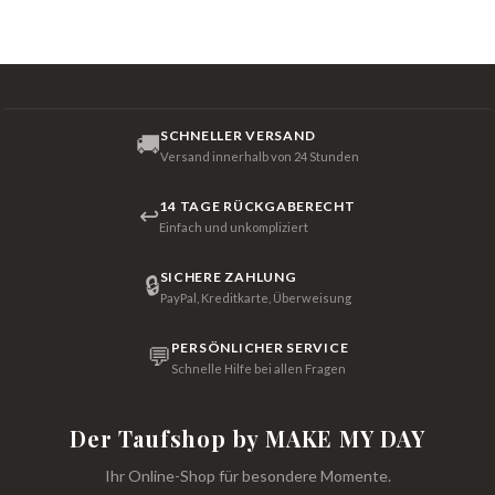
SCHNELLER VERSAND
🚚
Versand innerhalb von 24 Stunden
14 TAGE RÜCKGABERECHT
↩
Einfach und unkompliziert
SICHERE ZAHLUNG
🔒
PayPal, Kreditkarte, Überweisung
PERSÖNLICHER SERVICE
💬
Schnelle Hilfe bei allen Fragen
Der Taufshop by MAKE MY DAY
Ihr Online-Shop für besondere Momente.