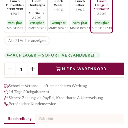
Lunch
Lunch
Lunch
Lunch
Lunch
Dunkelblau
Dunkelgrü
Weiß
Silber
Hellgrün
13307030
n
13304931
4,90 €
4,90 €
13304939
4,90 €
2,90 €
2,90 €
Verfügbar
Verfügbar
Verfügbar
Verfügbar
Verfügbar
MMD11897
MMD11897.1
MMD11897.10
MMD11897.11
MMD11897.13
Alle 21 Artikel anzeigen
AUF LAGER — SOFORT VERSANDBEREIT
IN DEN WARENKORB
Schneller Versand — oft am nächsten Werktag
14 Tage Rückgaberecht
Sichere Zahlung via PayPal, Kreditkarte & Überweisung
Persönlicher Kundenservice
Beschreibung
Zubehör