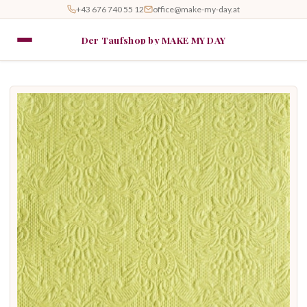
+43 676 740 55 12
office@make-my-day.at
Der Taufshop by MAKE MY DAY