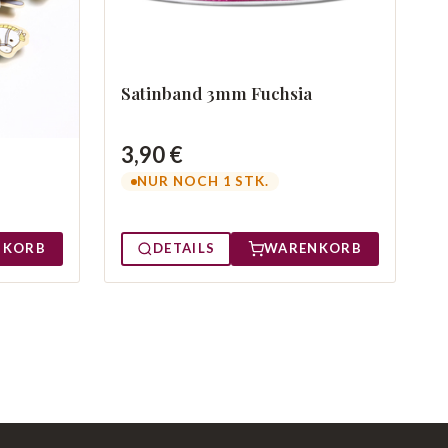
Satinband 3mm Fuchsia
3,90 €
r
NUR NOCH 1 STK.
NKORB
DETAILS
WARENKORB