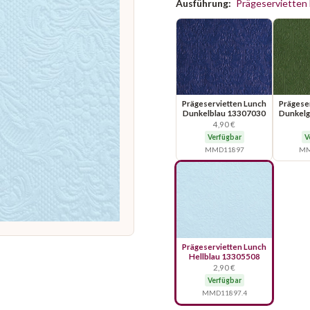
Ausführung:
Prägeservietten
Prägeservietten Lunch
Prägese
Dunkelblau 13307030
Dunkelg
4,90 €
Verfügbar
V
MMD11897
MM
Prägeservietten Lunch
Hellblau 13305508
2,90 €
Verfügbar
MMD11897.4