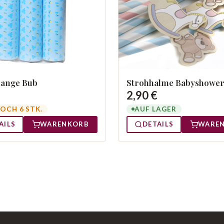
lange Bub
Strohhalme Babyshowe
2,90 €
OCH 6 STK.
AUF LAGER
AILS
WARENKORB
DETAILS
WARE