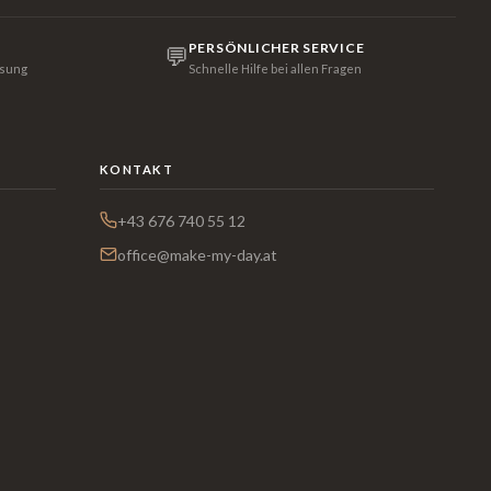
PERSÖNLICHER SERVICE
💬
isung
Schnelle Hilfe bei allen Fragen
KONTAKT
+43 676 740 55 12
office@make-my-day.at