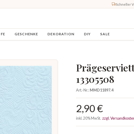
Schneller 
UFE
GESCHENKE
DEKORATION
DIY
SALE
Prägeserviet
13305508
Art.-Nr.:
MMD11897.4
2,90 €
inkl. 20% MwSt.
zzgl. Versandkoste