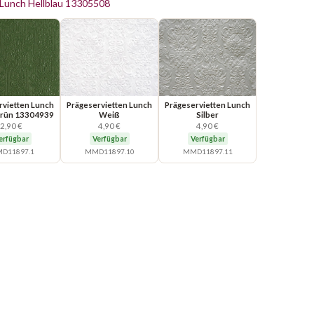
 Lunch Hellblau 13305508
rvietten Lunch
Prägeservietten Lunch
Prägeservietten Lunch
rün 13304939
Weiß
Silber
2,90 €
4,90 €
4,90 €
erfügbar
Verfügbar
Verfügbar
D11897.1
MMD11897.10
MMD11897.11