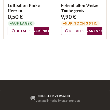
Luftballon Pinke
Folienballon Weiße
Herzen
Taube groß
0,50 €
9,90 €
AUF LAGER
NUR NOCH 3 STK.
DETAILS
WARENKORB
DETAILS
WARENKORB
SCHNELLER VERSAND
🚚
Versand innerhalb von 24 Stunden