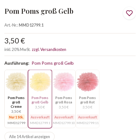
Pom Poms groß Gelb
Art.-Nr.:
MMD12799.1
3,50 €
inkl. 20% MwSt.
zzgl. Versandkosten
Ausführung:
Pom Poms groß Gelb
Pom Poms
Pom Poms
Pom Poms
Pom Poms
groß
groß Gelb
groß Rosa
groß Rot
Creme
3,50 €
3,50 €
3,50 €
3,50 €
Nur 1 Stk.
Ausverkauft
Ausverkauft
Ausverkauft
MMD12799
MMD12799.1
MMD12799.10
MMD12799.11
Alle 14 Artikel anzeigen