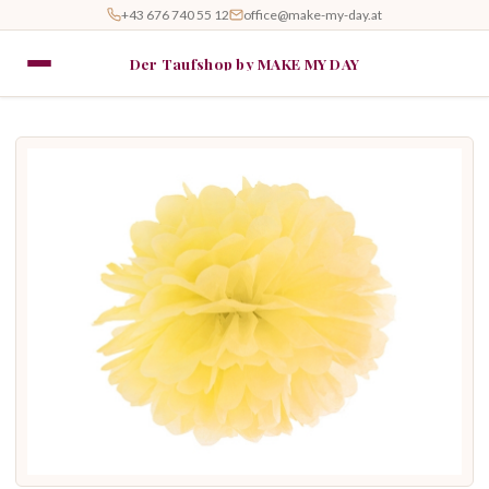
+43 676 740 55 12
office@make-my-day.at
Der Taufshop by MAKE MY DAY