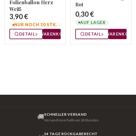
Folienballon Herz
Rot
Weiß
0,30 €
3,90 €
AUF LAGER
NUR NOCH 10 STK.
DETAILS
WARENKORB
DETAILS
WARENKORB
SCHNELLER VERSAND
🚚
Versand innerhalb von 24 Stunden
14 TAGE RÜCKGABERECHT