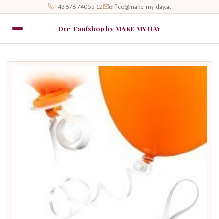
+43 676 740 55 12
office@make-my-day.at
Der Taufshop by MAKE MY DAY