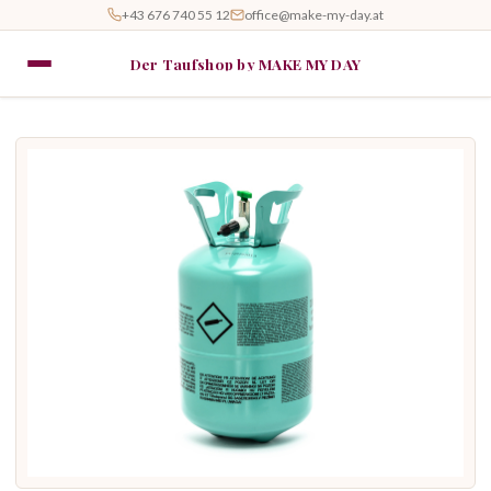
+43 676 740 55 12
office@make-my-day.at
Der Taufshop by MAKE MY DAY