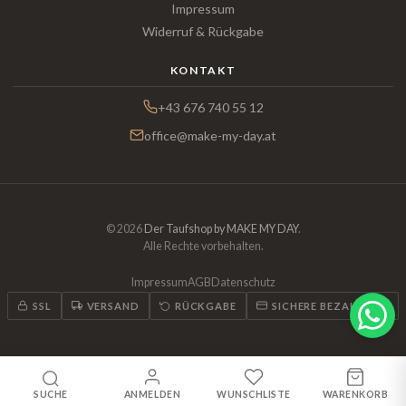
Impressum
Widerruf & Rückgabe
KONTAKT
+43 676 740 55 12
office@make-my-day.at
© 2026
Der Taufshop by MAKE MY DAY
.
Alle Rechte vorbehalten.
Impressum
AGB
Datenschutz
SSL
VERSAND
RÜCKGABE
SICHERE BEZAHLUNG
SUCHE
ANMELDEN
WUNSCHLISTE
WARENKORB