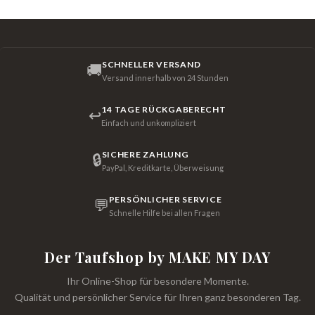
SCHNELLER VERSAND
🚚
Versand innerhalb von 24 Stunden
14 TAGE RÜCKGABERECHT
↩
Einfach und unkompliziert
SICHERE ZAHLUNG
🔒
PayPal, Kreditkarte, Überweisung
PERSÖNLICHER SERVICE
💬
Schnelle Hilfe bei allen Fragen
Der Taufshop by MAKE MY DAY
Ihr Online-Shop für besondere Momente.
Qualität und persönlicher Service für Ihren ganz besonderen Tag.