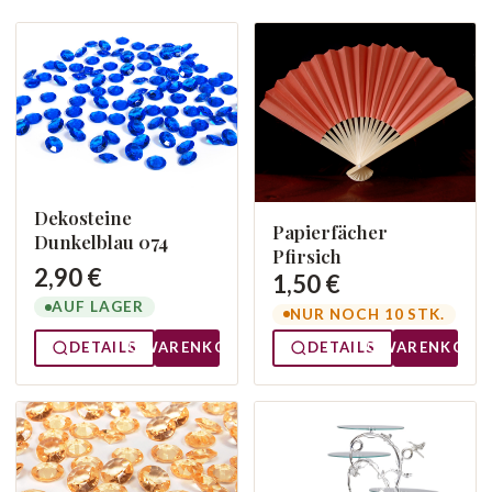
Dekosteine
Papierfächer
Dunkelblau 074
Pfirsich
2,90 €
1,50 €
AUF LAGER
NUR NOCH 10 STK.
DETAILS
WARENKORB
DETAILS
WARENKORB