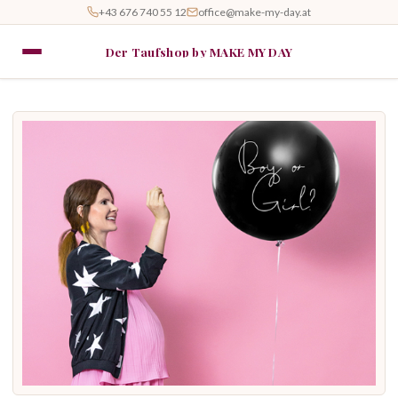
+43 676 740 55 12
office@make-my-day.at
Der Taufshop by MAKE MY DAY