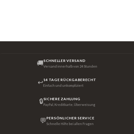
SCHNELLER VERSAND
🚚
Versand innerhalb von 24 Stunden
14 TAGE RÜCKGABERECHT
↩
Einfach und unkompliziert
SICHERE ZAHLUNG
🔒
PayPal, Kreditkarte, Überweisung
PERSÖNLICHER SERVICE
💬
Schnelle Hilfe bei allen Fragen