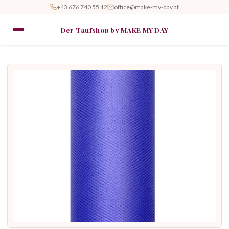
+43 676 740 55 12
office@make-my-day.at
Der Taufshop by MAKE MY DAY