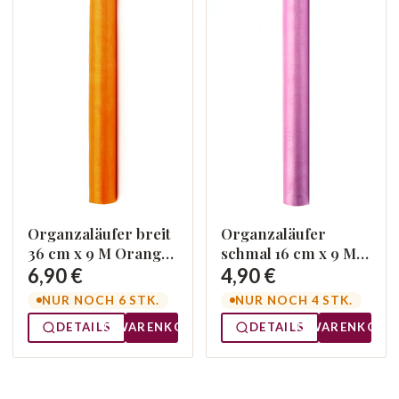
Organzaläufer breit
Organzaläufer
36 cm x 9 M Orange
schmal 16 cm x 9 M
005
Altrosa 081
6,90 €
4,90 €
NUR NOCH 6 STK.
NUR NOCH 4 STK.
DETAILS
WARENKORB
DETAILS
WARENKORB