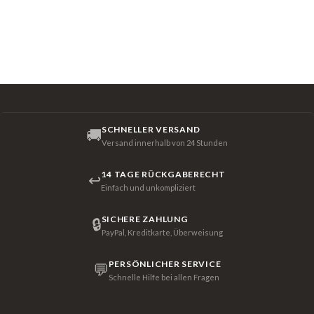
SCHNELLER VERSAND
🚚
Versand innerhalb von 24 Stunden
14 TAGE RÜCKGABERECHT
↩
Einfach und unkompliziert
SICHERE ZAHLUNG
🔒
PayPal, Kreditkarte, Überweisung
PERSÖNLICHER SERVICE
💬
Schnelle Hilfe bei allen Fragen