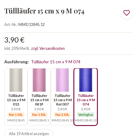
Tüllläufer 15 cm x 9 M 074
Art.-Nr.:
MMD13845.12
3,90 €
inkl. 20% MwSt.
zzgl. Versandkosten
Ausführung:
Tüllläufer 15 cm x 9 M 074
Tüllläufer
Tüllläufer
Tüllläufer
Tüllläufer
15 cm x 9 M
15 cm x 9 M
15 cm x 9 M
15 cm x 9 M
013
081P
Rot 007
074
3,90 €
3,90 €
3,90 €
3,90 €
Nur 1 Stk.
Nur 1 Stk.
Nur 2 Stk.
Verfügbar
MMD13845
MMD13845.1
MMD13845.10
MMD13845.12
Alle 19 Artikel anzeigen