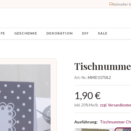
Schneller 
UFE
GESCHENKE
DEKORATION
DIY
SALE
Tischnummer
Art.-Nr.:
MMD11758.2
1,90 €
inkl. 20% MwSt.
zzgl. Versandkoste
Ausführung:
Tischnummer Chi