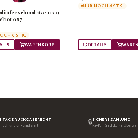
NUR NOCH 4 STK.
läufer schmal 16 cm x 9
lrot 087
OCH 8 STK.
AILS
WARENKORB
DETAILS
WARE
4 TAGE RÜCKGABERECHT
SICHERE ZAHLUNG
🔒
infach und unkompliziert
PayPal, Kreditkarte, Überwe