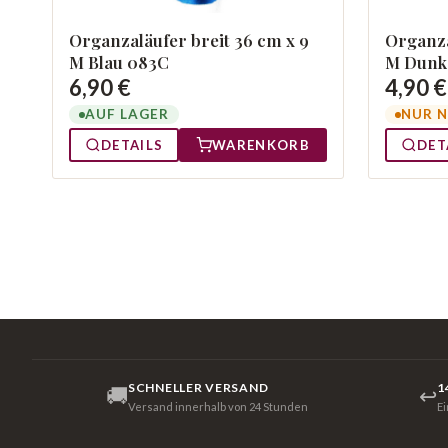
Organzaläufer breit 36 cm x 9
Organza
M Blau 083C
M Dunke
6,90 €
4,90 €
AUF LAGER
NUR N
DETAILS
WARENKORB
DET
SCHNELLER VERSAND
1
🚚
↩
Versand innerhalb von 24 Stunden
E