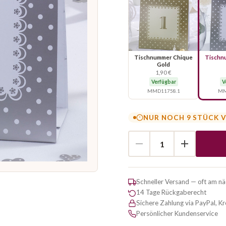
Tischnummer Chique
Tischn
Gold
1,90 €
Verfügbar
V
MMD11758.1
MM
NUR NOCH 9 STÜCK 
Schneller Versand — oft am n
14 Tage Rückgaberecht
Sichere Zahlung via PayPal, K
Persönlicher Kundenservice