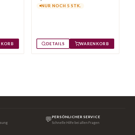
NUR NOCH 5 STK.
NKORB
DETAILS
WARENKORB
PERSÖNLICHER SERVICE
💬
isung
Schnelle Hilfe bei allen Fragen