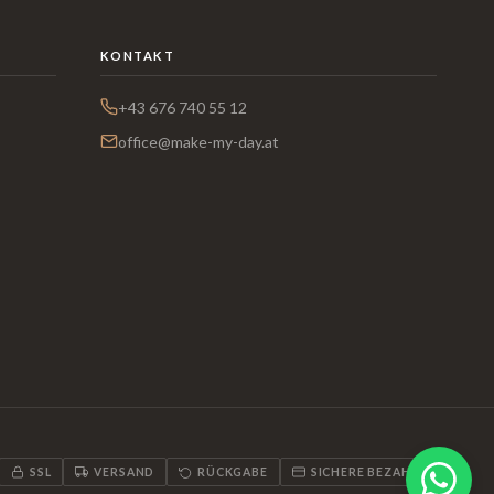
KONTAKT
+43 676 740 55 12
office@make-my-day.at
SSL
VERSAND
RÜCKGABE
SICHERE BEZAHLUNG