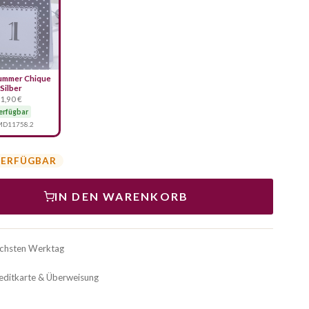
ummer Chique
Silber
1,90 €
erfügbar
D11758.2
VERFÜGBAR
IN DEN WARENKORB
ächsten Werktag
reditkarte & Überweisung