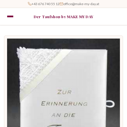
+43 676 740 55 12
office@make-my-day.at
Der Taufshop by MAKE MY DAY