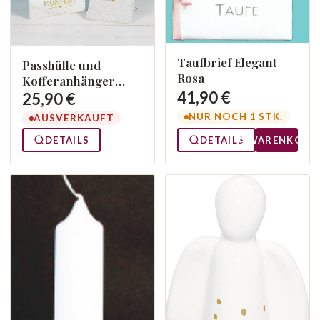
Taufbrief Elegant
Passhülle und
Rosa
Kofferanhänger
41,90 €
Dumbo
25,90 €
NUR NOCH 1 STK.
AUSVERKAUFT
DETAILS
DETAILS
WARENKORB