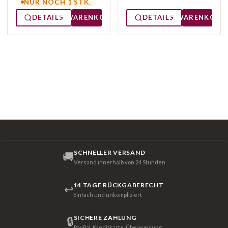
NUR NOCH 1 STK.
DETAILS
WARENKORB
DETAILS
WARENKORB
SCHNELLER VERSAND
🚚
Versand innerhalb von 24 Stunden
14 TAGE RÜCKGABERECHT
↩
Einfach und unkompliziert
SICHERE ZAHLUNG
🔒
PayPal, Kreditkarte, Überweisung