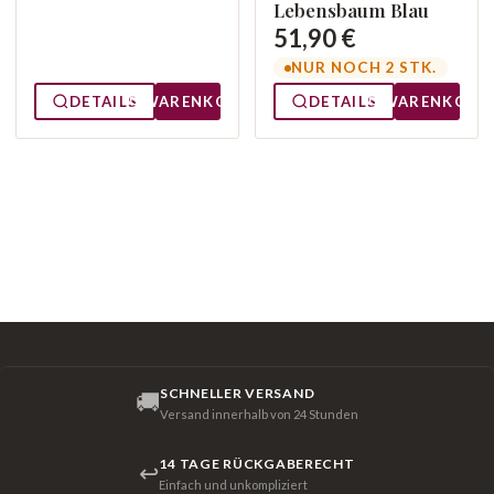
Lebensbaum Blau
51,90 €
NUR NOCH 2 STK.
DETAILS
WARENKORB
DETAILS
WARENKORB
SCHNELLER VERSAND
🚚
Versand innerhalb von 24 Stunden
14 TAGE RÜCKGABERECHT
↩
Einfach und unkompliziert