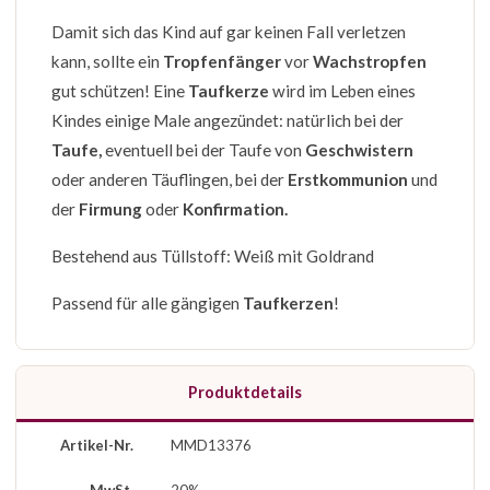
Damit sich das Kind auf gar keinen Fall verletzen
kann, sollte ein
Tropfenfänger
vor
Wachstropfen
gut schützen! Eine
Taufkerze
wird im Leben eines
Kindes einige Male angezündet: natürlich bei der
Taufe,
eventuell bei der Taufe von
Geschwistern
oder anderen Täuflingen, bei der
Erstkommunion
und
der
Firmung
oder
Konfirmation.
Bestehend aus Tüllstoff: Weiß mit Goldrand
Passend für alle gängigen
Taufkerzen
!
Produktdetails
Artikel-Nr.
MMD13376
MwSt.
20%