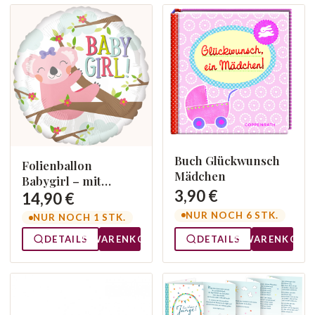
Buch Glückwunsch
Folienballon
Mädchen
Babygirl – mit
3,90 €
Heliumfüllung
14,90 €
NUR NOCH 6 STK.
NUR NOCH 1 STK.
DETAILS
WARENKORB
DETAILS
WARENKORB