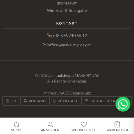
Impressum
Widerruf & Rückgabe
KONTAKT
+43 676 740 55 12
office@make-my-day.at
© 2026
Der Taufshop by MAKE MY DAY
.
Alle Rechte vorbehalten.
Impressum
AGB
Datenschutz
SSL
VERSAND
RÜCKGABE
SICHERE BEZAHLUNG
SUCHE
ANMELDEN
WUNSCHLISTE
WARENKORB