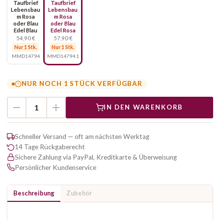
Taufbrief
Taufbrief
Lebensbau
Lebensbau
m Rosa
m Rosa
oder Blau
oder Blau
Edel Blau
Edel Rosa
54,90 €
57,90 €
Nur 1 Stk.
Nur 1 Stk.
MMD14794
MMD14794.1
NUR NOCH 1 STÜCK VERFÜGBAR
IN DEN WARENKORB
Schneller Versand — oft am nächsten Werktag
14 Tage Rückgaberecht
Sichere Zahlung via PayPal, Kreditkarte & Überweisung
Persönlicher Kundenservice
Beschreibung
Zubehör