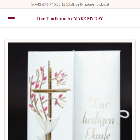
+43 676 740 55 12
office@make-my-day.at
Der Taufshop by MAKE MY DAY