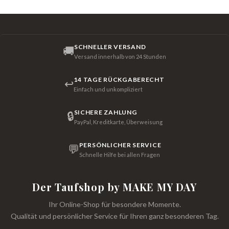
SCHNELLER VERSAND
🚚
Versand innerhalb von 24 Stunden
14 TAGE RÜCKGABERECHT
↩
Einfach und unkompliziert
SICHERE ZAHLUNG
🔒
PayPal, Kreditkarte, Überweisung
PERSÖNLICHER SERVICE
💬
Schnelle Hilfe bei allen Fragen
Der Taufshop by MAKE MY DAY
Ihr Online-Shop für besondere Momente.
Qualität und persönlicher Service für Ihren ganz besonderen Tag.