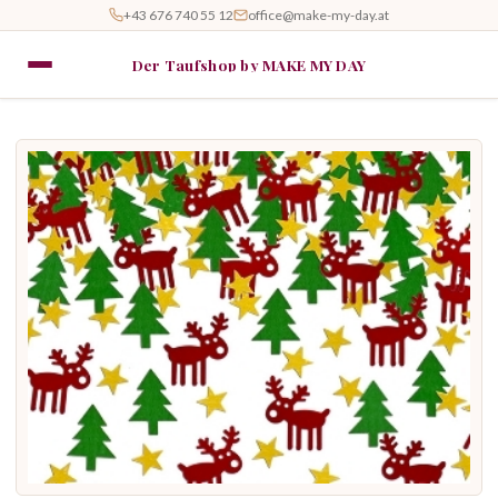
+43 676 740 55 12
office@make-my-day.at
Der Taufshop by MAKE MY DAY