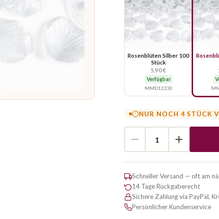
Rosenblüten Silber 100
Rosenblü
Stück
5,90 €
Verfügbar
V
MMD12330
MM
NUR NOCH 4 STÜCK 
Schneller Versand — oft am n
14 Tage Rückgaberecht
Sichere Zahlung via PayPal, K
Persönlicher Kundenservice