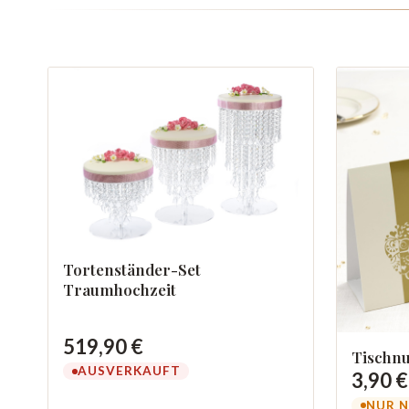
Tortenständer-Set
Traumhochzeit
519,90 €
Tischn
AUSVERKAUFT
3,90 €
NUR N