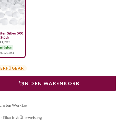
ten Silber 500
Stück
11,90 €
erfügbar
D12330.1
VERFÜGBAR
IN DEN WARENKORB
ächsten Werktag
reditkarte & Überweisung