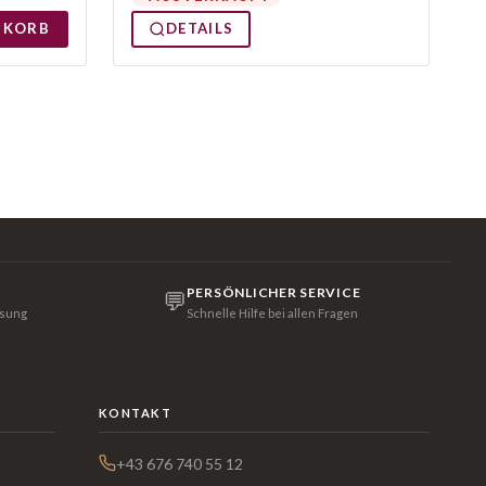
NKORB
DETAILS
PERSÖNLICHER SERVICE
💬
isung
Schnelle Hilfe bei allen Fragen
KONTAKT
+43 676 740 55 12