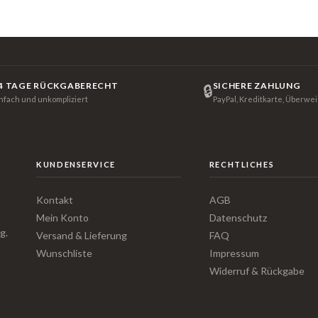
4 TAGE RÜCKGABERECHT
SICHERE ZAHLUNG
🔒
infach und unkompliziert
PayPal, Kreditkarte, Überwe
KUNDENSERVICE
RECHTLICHES
Kontakt
AGB
Mein Konto
Datenschutz
g.
Versand & Lieferung
FAQ
Wunschliste
Impressum
Widerruf & Rückgabe