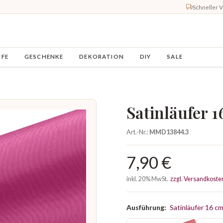
Schneller 
UFE
GESCHENKE
DEKORATION
DIY
SALE
Satinläufer 
Art.-Nr.:
MMD13844.3
7,90 €
inkl. 20% MwSt.
zzgl. Versandkoste
Ausführung:
Satinläufer 16 c