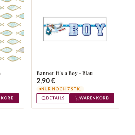
n
Banner It´s a Boy - Blau
2,90 €
NUR NOCH 7 STK.
NKORB
DETAILS
WARENKORB