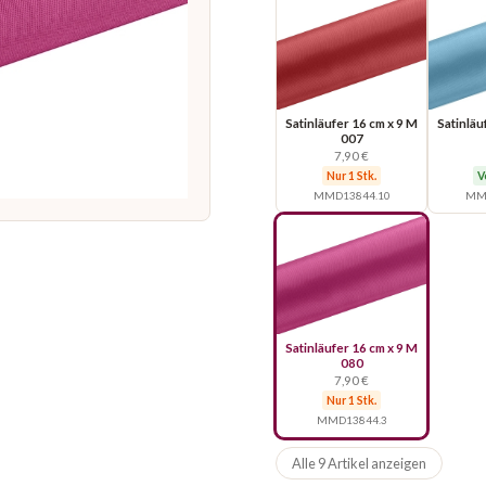
Satinläufer 16 cm x 9 M
Satinläu
007
7,90 €
Nur 1 Stk.
V
MMD13844.10
MMD
Satinläufer 16 cm x 9 M
080
7,90 €
Nur 1 Stk.
MMD13844.3
Alle 9 Artikel anzeigen