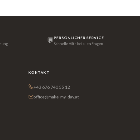
PERSÖNLICHER SERVICE
💬
isung
Schnelle Hilfe bei allen Fragen
KONTAKT
+43 676 740 55 12
office@make-my-day.at