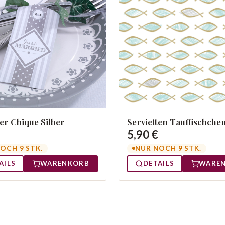
r Chique Silber
Servietten Tauffischche
5,90 €
OCH 9 STK.
NUR NOCH 9 STK.
AILS
WARENKORB
DETAILS
WARE