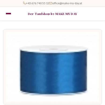
+43 676 740 55 12
office@make-my-day.at
Der Taufshop by MAKE MY DAY