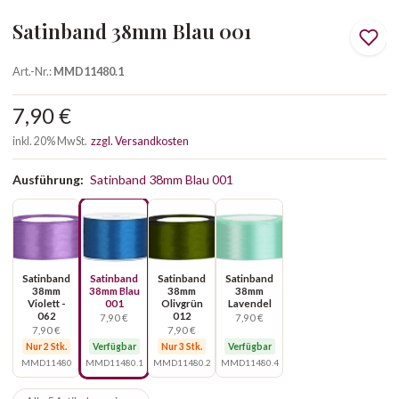
Satinband 38mm Blau 001
Art.-Nr.:
MMD11480.1
7,90 €
inkl. 20% MwSt.
zzgl. Versandkosten
Ausführung:
Satinband 38mm Blau 001
Satinband
Satinband
Satinband
Satinband
38mm
38mm Blau
38mm
38mm
Violett -
001
Olivgrün
Lavendel
062
012
7,90 €
7,90 €
7,90 €
7,90 €
Nur 2 Stk.
Verfügbar
Nur 3 Stk.
Verfügbar
MMD11480
MMD11480.1
MMD11480.2
MMD11480.4