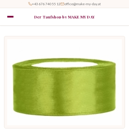
+43 676 740 55 12
office@make-my-day.at
Der Taufshop by MAKE MY DAY