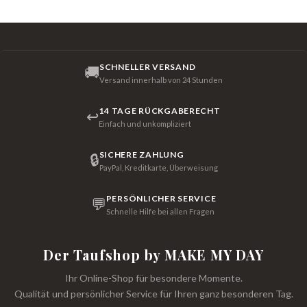
SCHNELLER VERSAND
🚚
Versand innerhalb von 24 Stunden
14 TAGE RÜCKGABERECHT
↩
Einfach und unkompliziert
SICHERE ZAHLUNG
🔒
PayPal, Kreditkarte, Überweisung
PERSÖNLICHER SERVICE
💬
Schnelle Hilfe bei allen Fragen
Der Taufshop by MAKE MY DAY
Ihr Online-Shop für besondere Momente.
Qualität und persönlicher Service für Ihren ganz besonderen Tag.