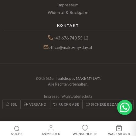
Impressum
Widerruf & Rückgabe
KONTAKT
+43 676 740 55 12
office@make-my-day.at
© 2026
Der Taufshop by MAKE MY DAY
.
Alle Rechte vorbehalten.
Impressum
AGB
Datenschutz
SSL
VERSAND
RÜCKGABE
SICHERE BEZAHLUNG
SUCHE
ANMELDEN
WUNSCHLISTE
WARENKORB