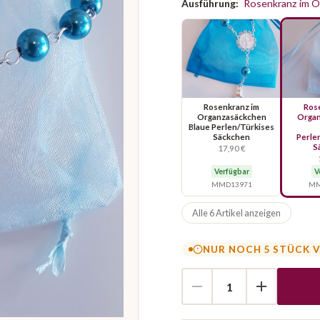
Ausführung:
Rosenkranz im O
Rosenkranz im
Ros
Organzasäckchen
Organ
Blaue Perlen/Türkises
Säckchen
Perle
S
17,90 €
Verfügbar
V
MMD13971
MM
Alle 6 Artikel anzeigen
NUR NOCH 5 STÜCK 