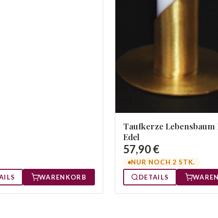
Taufkerze Lebensbaum 
Edel
57,90 €
NUR NOCH 2 STK.
AILS
WARENKORB
DETAILS
WARE