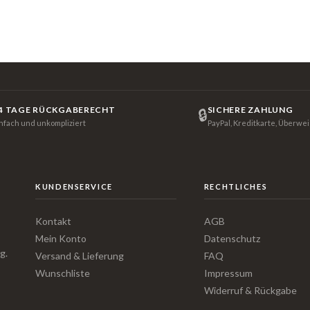
4 TAGE RÜCKGABERECHT
SICHERE ZAHLUNG
🔒
infach und unkompliziert
PayPal, Kreditkarte, Überwe
KUNDENSERVICE
RECHTLICHES
Kontakt
AGB
Mein Konto
Datenschutz
g.
Versand & Lieferung
FAQ
Wunschliste
Impressum
Widerruf & Rückgabe