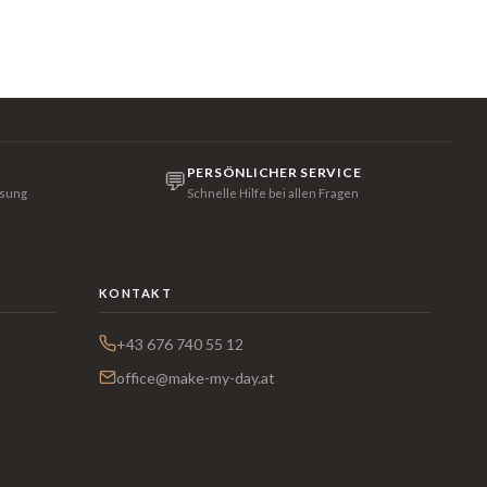
PERSÖNLICHER SERVICE
💬
isung
Schnelle Hilfe bei allen Fragen
KONTAKT
+43 676 740 55 12
office@make-my-day.at