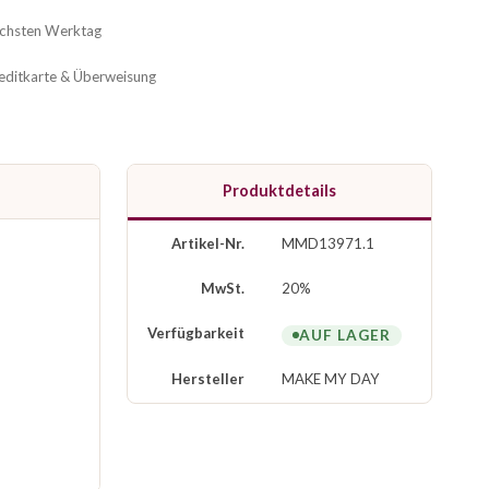
ächsten Werktag
reditkarte & Überweisung
Produktdetails
Artikel-Nr.
MMD13971.1
MwSt.
20%
Verfügbarkeit
AUF LAGER
Hersteller
MAKE MY DAY