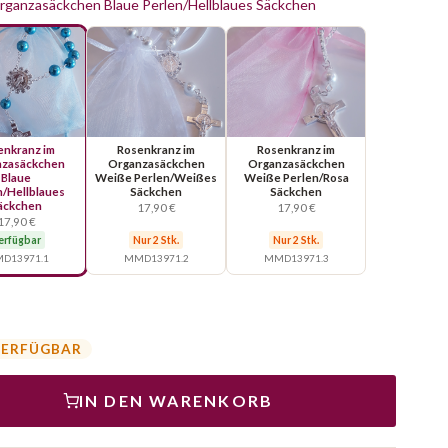
rganzasäckchen Blaue Perlen/Hellblaues Säckchen
enkranz im
Rosenkranz im
Rosenkranz im
zasäckchen
Organzasäckchen
Organzasäckchen
Blaue
Weiße Perlen/Weißes
Weiße Perlen/Rosa
n/Hellblaues
Säckchen
Säckchen
äckchen
17,90 €
17,90 €
17,90 €
erfügbar
Nur 2 Stk.
Nur 2 Stk.
D13971.1
MMD13971.2
MMD13971.3
VERFÜGBAR
IN DEN WARENKORB