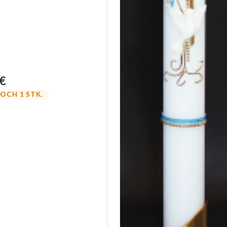
 €
OCH 1 STK.