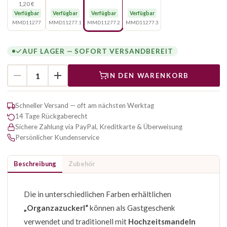
1,20 €
Verfügbar
Verfügbar
Verfügbar
Verfügbar
MMD11277
MMD11277.1
MMD11277.2
MMD11277.3
AUF LAGER — SOFORT VERSANDBEREIT
IN DEN WARENKORB
Schneller Versand — oft am nächsten Werktag
14 Tage Rückgaberecht
Sichere Zahlung via PayPal, Kreditkarte & Überweisung
Persönlicher Kundenservice
Beschreibung
Zubehör
Die in unterschiedlichen Farben erhältlichen
„Organzazuckerl“
können als Gastgeschenk
verwendet und traditionell mit
Hochzeitsmandeln