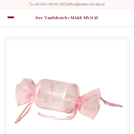
+43 676 740 55 12
office@make-my-day.at
Der Taufshop by MAKE MY DAY