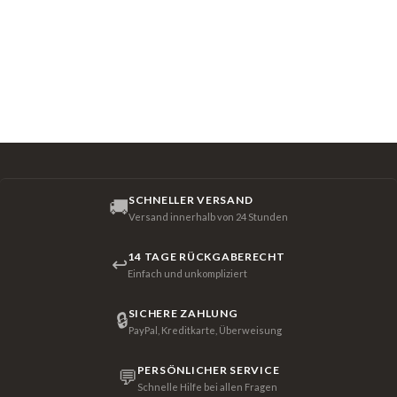
SCHNELLER VERSAND
🚚
Versand innerhalb von 24 Stunden
14 TAGE RÜCKGABERECHT
↩
Einfach und unkompliziert
SICHERE ZAHLUNG
🔒
PayPal, Kreditkarte, Überweisung
PERSÖNLICHER SERVICE
💬
Schnelle Hilfe bei allen Fragen