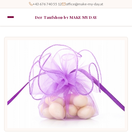
+43 676 740 55 12
office@make-my-day.at
Der Taufshop by MAKE MY DAY