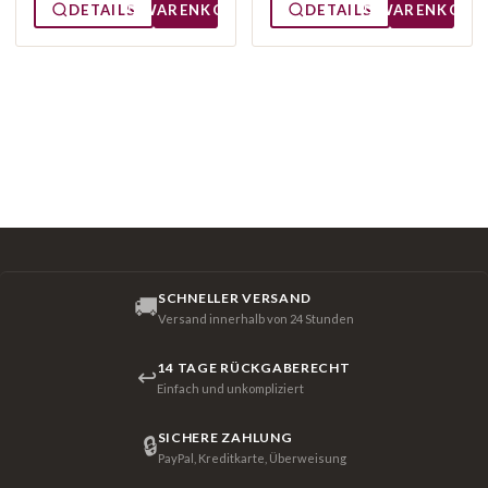
DETAILS
WARENKORB
DETAILS
WARENKORB
SCHNELLER VERSAND
🚚
Versand innerhalb von 24 Stunden
14 TAGE RÜCKGABERECHT
↩
Einfach und unkompliziert
SICHERE ZAHLUNG
🔒
PayPal, Kreditkarte, Überweisung