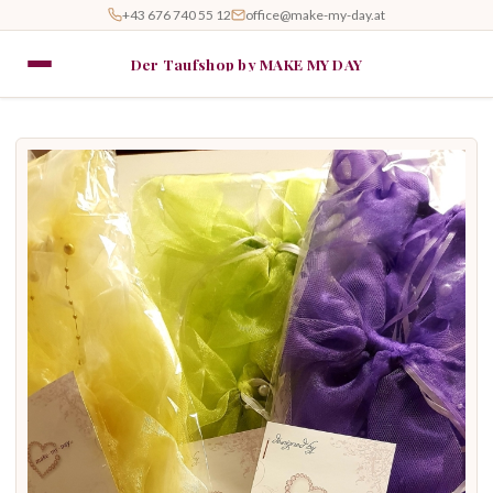
+43 676 740 55 12
office@make-my-day.at
Der Taufshop by MAKE MY DAY