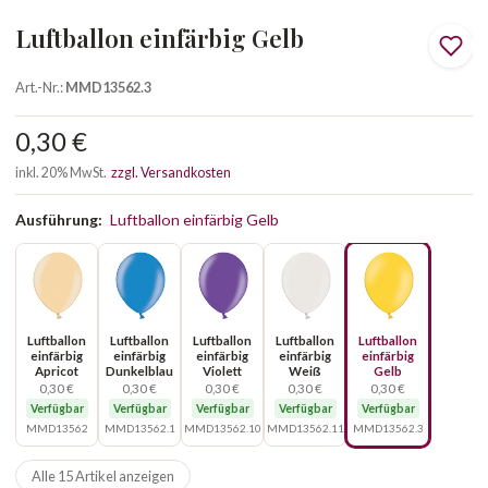
Luftballon einfärbig Gelb
Art.-Nr.:
MMD13562.3
0,30 €
inkl. 20% MwSt.
zzgl. Versandkosten
Ausführung:
Luftballon einfärbig Gelb
Luftballon
Luftballon
Luftballon
Luftballon
Luftballon
einfärbig
einfärbig
einfärbig
einfärbig
einfärbig
Apricot
Dunkelblau
Violett
Weiß
Gelb
0,30 €
0,30 €
0,30 €
0,30 €
0,30 €
Verfügbar
Verfügbar
Verfügbar
Verfügbar
Verfügbar
MMD13562
MMD13562.1
MMD13562.10
MMD13562.11
MMD13562.3
Alle 15 Artikel anzeigen