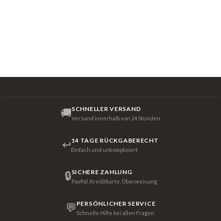
SCHNELLER VERSAND
🚚
Versand innerhalb von 24 Stunden
14 TAGE RÜCKGABERECHT
↩
Einfach und unkompliziert
SICHERE ZAHLUNG
🔒
PayPal, Kreditkarte, Überweisung
PERSÖNLICHER SERVICE
💬
Schnelle Hilfe bei allen Fragen