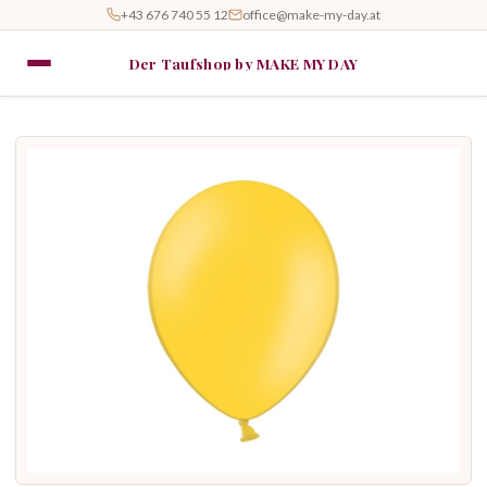
+43 676 740 55 12
office@make-my-day.at
Der Taufshop by MAKE MY DAY