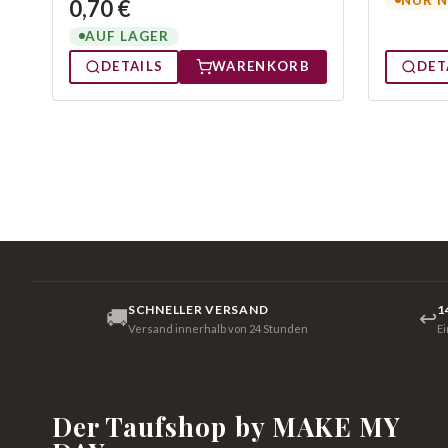
0,70 €
AUF LAGER
DETAILS
WARENKORB
DET
SCHNELLER VERSAND
1
🚚
↩
Versand innerhalb von 24 Stunden
E
Der Taufshop by MAKE MY