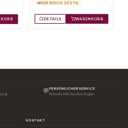
NUR NOCH 10 STK.
DETAILS
WARENKORB
NKORB
PERSÖNLICHER SERVICE
💬
isung
Schnelle Hilfe bei allen Fragen
KONTAKT