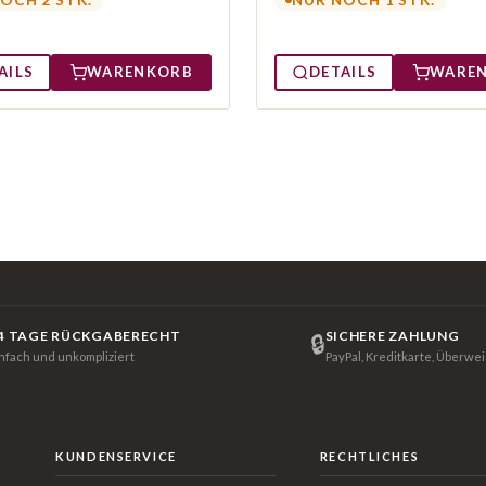
AILS
WARENKORB
DETAILS
WARE
4 TAGE RÜCKGABERECHT
SICHERE ZAHLUNG
🔒
infach und unkompliziert
PayPal, Kreditkarte, Überwe
KUNDENSERVICE
RECHTLICHES