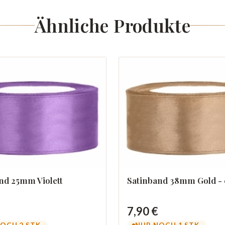
Ähnliche Produkte
nd 25mm Violett
Satinband 38mm Gold - 
7,90 €
OCH 2 STK.
NUR NOCH 1 STK.