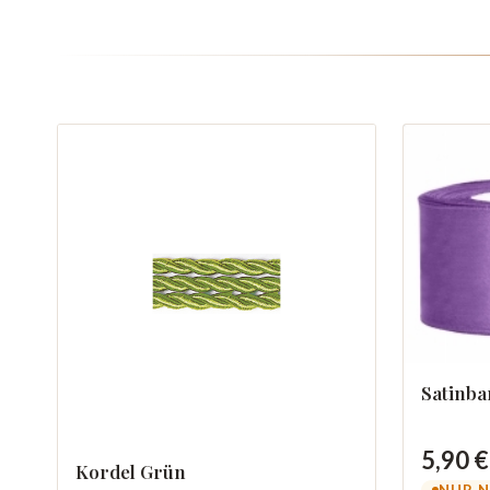
Satinba
5,90 €
Kordel Grün
NUR N