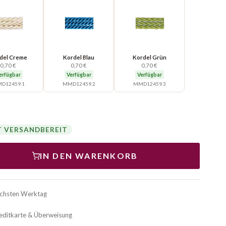
del Creme
Kordel Blau
Kordel Grün
0,70 €
0,70 €
0,70 €
erfügbar
Verfügbar
Verfügbar
D12459.1
MMD12459.2
MMD12459.3
T VERSANDBEREIT
IN DEN WARENKORB
ächsten Werktag
reditkarte & Überweisung