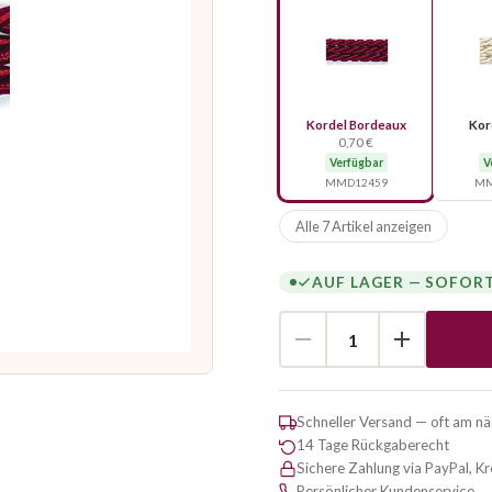
Kordel Bordeaux
Kor
0,70 €
Verfügbar
V
MMD12459
MM
Alle 7 Artikel anzeigen
AUF LAGER — SOFOR
Schneller Versand — oft am n
14 Tage Rückgaberecht
Sichere Zahlung via PayPal, K
Persönlicher Kundenservice