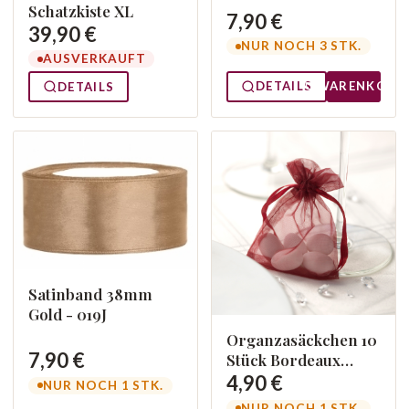
Schatzkiste XL
7,90 €
39,90 €
NUR NOCH 3 STK.
AUSVERKAUFT
DETAILS
WARENKORB
DETAILS
Satinband 38mm
Gold - 019J
Organzasäckchen 10
7,90 €
Stück Bordeaux
Nevity
4,90 €
NUR NOCH 1 STK.
NUR NOCH 1 STK.