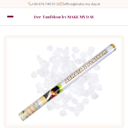
+43 676 740 55 12
office@make-my-day.at
Der Taufshop by MAKE MY DAY