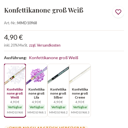
Konfettikanone groß Weiß
Art.-Nr.:
MMD10968
4,90 €
inkl. 20% MwSt.
zzgl. Versandkosten
Ausführung:
Konfettikanone groß Weiß
Konfettika
Konfettika
Konfettika
Konfettika
none groß
none groß
none groß
none groß
Weiß
Lila
Silber
Creme
4,90 €
4,90 €
4,90 €
4,90 €
Verfügbar
Verfügbar
Verfügbar
Verfügbar
MMD10968
MMD10968.1
MMD10968.2
MMD10968.3