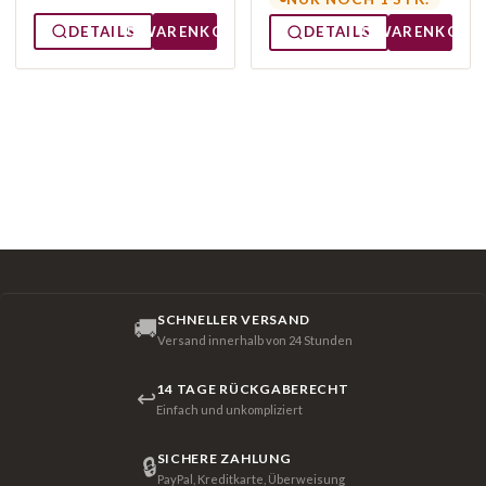
DETAILS
WARENKORB
DETAILS
WARENKORB
SCHNELLER VERSAND
🚚
Versand innerhalb von 24 Stunden
14 TAGE RÜCKGABERECHT
↩
Einfach und unkompliziert
SICHERE ZAHLUNG
🔒
PayPal, Kreditkarte, Überweisung