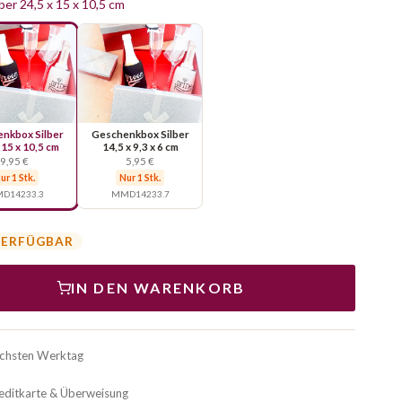
er 24,5 x 15 x 10,5 cm
nkbox Silber
Geschenkbox Silber
 15 x 10,5 cm
14,5 x 9,3 x 6 cm
9,95 €
5,95 €
ur 1 Stk.
Nur 1 Stk.
D14233.3
MMD14233.7
VERFÜGBAR
IN DEN WARENKORB
ächsten Werktag
reditkarte & Überweisung