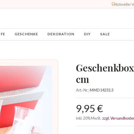
Schneller 
UFE
GESCHENKE
DEKORATION
DIY
SALE
Geschenkbox S
cm
Art.-Nr.:
MMD14233.3
9,95 €
inkl. 20% MwSt.
zzgl. Versandkoste