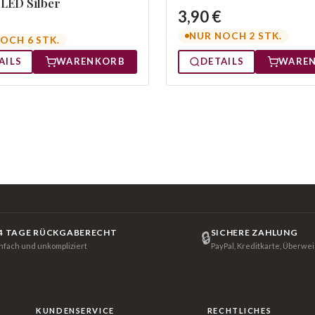
LED Silber
3,90 €
NUR NOCH 2 STK.
OCH 6 STK.
AILS
WARENKORB
DETAILS
WARE
4 TAGE RÜCKGABERECHT
SICHERE ZAHLUNG
🔒
infach und unkompliziert
PayPal, Kreditkarte, Überwe
KUNDENSERVICE
RECHTLICHES