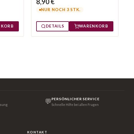
8,90 €
NUR NOCH 3 STK.
NKORB
DETAILS
WARENKORB
PERSÖNLICHER SERVICE
💬
isung
Schnelle Hilfe bei allen Fragen
KONTAKT