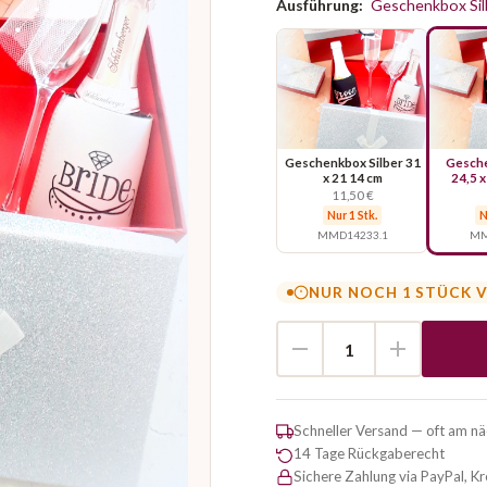
Ausführung:
Geschenkbox Silb
Geschenkbox Silber 31
Gesche
x 21 14 cm
24,5 x
11,50 €
Nur 1 Stk.
N
MMD14233.1
MM
NUR NOCH 1 STÜCK 
Schneller Versand — oft am n
14 Tage Rückgaberecht
Sichere Zahlung via PayPal, K