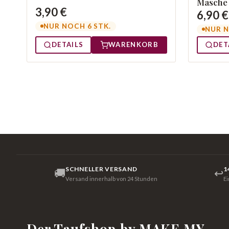
Masche 
3,90 €
6,90 €
NUR NOCH 6 STK.
NUR N
DETAILS
WARENKORB
DET
SCHNELLER VERSAND
1
🚚
↩
Versand innerhalb von 24 Stunden
E
Der Taufshop by MAKE MY