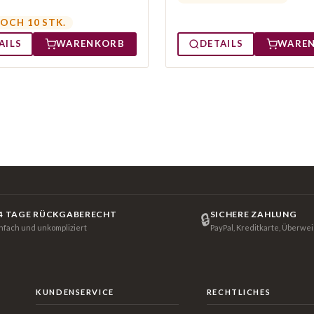
OCH 10 STK.
AILS
WARENKORB
DETAILS
WARE
4 TAGE RÜCKGABERECHT
SICHERE ZAHLUNG
🔒
infach und unkompliziert
PayPal, Kreditkarte, Überwe
KUNDENSERVICE
RECHTLICHES