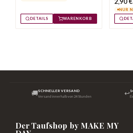
2,90 €
NUR N
DETAILS
WARENKORB
DET
SCHNELLER VERSAND
1
🚚
↩
Versand innerhalb von 24 Stunden
E
Der Taufshop by MAKE MY