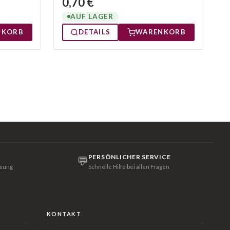
0,70 €
AUF LAGER
NKORB
DETAILS
WARENKORB
PERSÖNLICHER SERVICE
💬
isung
Schnelle Hilfe bei allen Fragen
KONTAKT