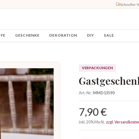
Schneller 
UFE
GESCHENKE
DEKORATION
DIY
SALE
VERPACKUNGEN
Gastgeschen
Art.-Nr.:
MMD13590
7,90 €
inkl. 20% MwSt.
zzgl. Versandkoste